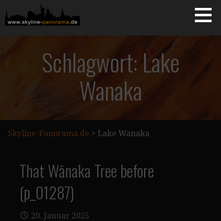
Zum
Inhalt
springen
Starseite
SKYLINE-PANORAMA.DE
Schlagwort: Lake
Wanaka
Skyline-Panorama.de
>
Lake Wanaka
That Wānaka Tree before
(p_01287)
20. Januar 2025