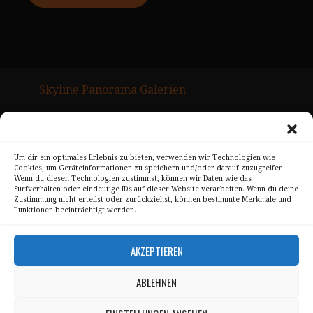
Skyline Panorama Galerien
Drum Scan Service
Sitemap Page
Um dir ein optimales Erlebnis zu bieten, verwenden wir Technologien wie
Cookies, um Geräteinformationen zu speichern und/oder darauf zuzugreifen.
Kontakt
Wenn du diesen Technologien zustimmst, können wir Daten wie das
Surfverhalten oder eindeutige IDs auf dieser Website verarbeiten. Wenn du deine
Alle Bilder unterliegen dem Urheberrecht von
Zustimmung nicht erteilst oder zurückziehst, können bestimmte Merkmale und
Funktionen beeinträchtigt werden.
Sebastian Trandafir
.
All pictures © 2008 – 2026 by
Sebastian Trandafir
AKZEPTIEREN
ABLEHNEN
Impressum
Datenschutz