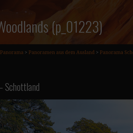
 Woodlands (p_01223)
Panorama
>
Panoramen aus dem Ausland
>
Panorama Scho
– Schottland