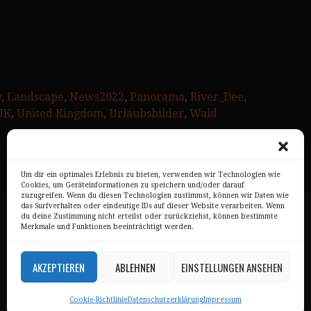
y
, 
Landscape
, 
News2022
, 
Panorama
, 
River_Dee
, 
UK
, 
United Kingdom
, 
Urlaubsbilder
, 
Wald
Um dir ein optimales Erlebnis zu bieten, verwenden wir Technologien wie
Cookies, um Geräteinformationen zu speichern und/oder darauf
zuzugreifen. Wenn du diesen Technologien zustimmst, können wir Daten wie
das Surfverhalten oder eindeutige IDs auf dieser Website verarbeiten. Wenn
Impressum
du deine Zustimmung nicht erteilst oder zurückziehst, können bestimmte
Merkmale und Funktionen beeinträchtigt werden.
Datenschutz
AKZEPTIEREN
ABLEHNEN
EINSTELLUNGEN ANSEHEN
AGB
Cookie-Richtlinie
Datenschutzerklärung
Impressum