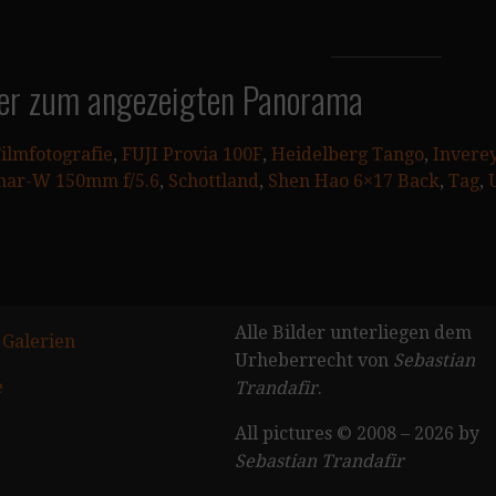
er zum angezeigten Panorama
ilmfotografie
, 
FUJI Provia 100F
, 
Heidelberg Tango
, 
Invere
onar-W 150mm f/5.6
, 
Schottland
, 
Shen Hao 6×17 Back
, 
Tag
, 
Alle Bilder unterliegen dem
 Galerien
Urheberrecht von
Sebastian
e
Trandafir
.
All pictures © 2008 – 2026 by
Sebastian Trandafir