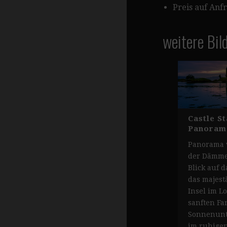
Preis auf Anf
weitere Bil
Castle St
Panorama
Panorama v
der Dämme
Blick auf d
das majest
Insel im Lo
sanften Fa
Sonnenunt
im ruhige