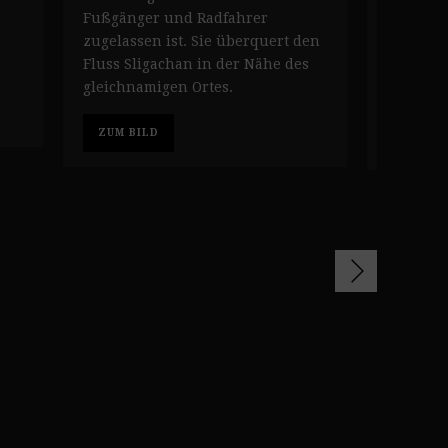
Fußgänger und Radfahrer
Nordostk
zugelassen ist. Sie überquert den
kann ih
Fluss Sligachan in der Nähe des
kurzen 
gleichnamigen Ortes.
erreiche
ZUM BILD
ZUM BI