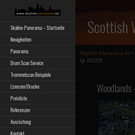
Zum
Inhalt
springen
Starseite
SKYLINE-
Scottish
Skyline-Panorama – Startseite
PANORAMA.DE
Neuigkeiten
Panorama
Skyline-Panorama.de
>
(p_01223)
Drum Scan Service
Trommelscan Beispiele
Woodlands 
Lizenzen/Drucke
Preisliste
Referenzen
Ausrüstung
Kontakt