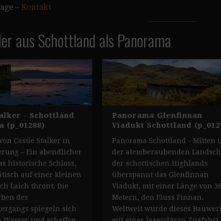
rage –
Kontakt
der aus Schottland als Panorama
alker - Schottland
Panorama Glenfinnan
 (p_01288)
Viadukt Schottland (p_012
on Castle Stalker in
Panorama Schottland - Mitten 
rung – Ein abendlicher
der atemberaubenden Landsch
as historische Schloss,
der schottischen Highlands
ätisch auf einer kleinen
überspannt das Glenfinnan
ch Laich thront. Die
Viadukt, mit einer Länge von 3
rben des
Metern, den Fluss Finnan.
ergangs spiegeln sich
Weltweit wurde dieses Bauwer
n Wasser und schaffen
mit einer legendären Zugfahrt