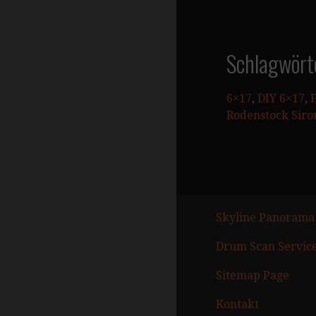
Schlagwört
6×17
, 
DIY 6×17
, 
F
Rodenstock Sir
Skyline Panorama
Drum Scan Servic
Sitemap Page
Kontakt