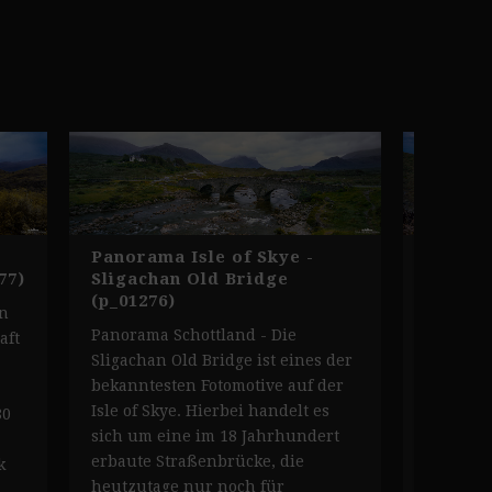
Panorama Isle of Skye -
Küste 
77)
Sligachan Old Bridge
Fiddle
(p_01276)
in
Panorama
Panorama Schottland - Die
aft
Überlief
Sligachan Old Bridge ist eines der
beeindr
bekanntesten Fotomotive auf der
Namen, w
Isle of Skye. Hierbei handelt es
80
Spitze e
sich um eine im 18 Jahrhundert
Bow Fidd
erbaute Straßenbrücke, die
k
natürlic
heutzutage nur noch für
Nähe des