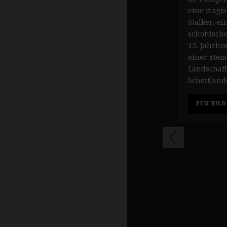
eine magis
Stalker, e
schottisch
15. Jahrhu
einer ate
Landschaft
Schottlands
ZUM BILD