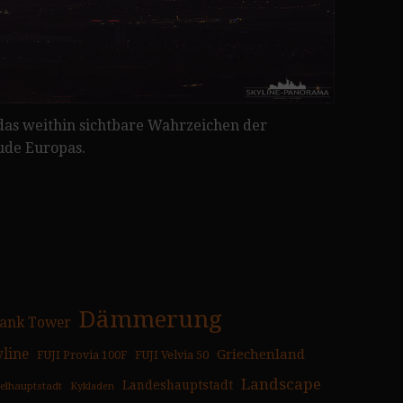
as weithin sichtbare Wahrzeichen der
ude Europas.
Dämmerung
ank Tower
yline
Griechenland
FUJI Provia 100F
FUJI Velvia 50
Landscape
Landeshauptstadt
selhauptstadt
Kykladen