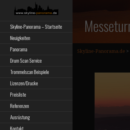
Zum
Inhalt
springen
Starseite
SKYLINE-
Messetur
Skyline-Panorama – Startseite
PANORAMA.DE
Neuigkeiten
Panorama
Skyline-Panorama.de
>
Drum Scan Service
Trommelscan Beispiele
Lizenzen/Drucke
Preisliste
Referenzen
Ausrüstung
Kontakt