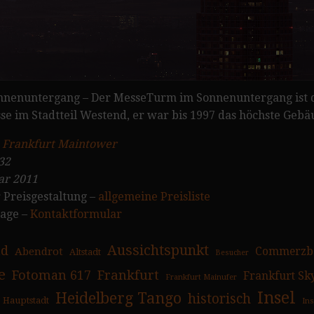
nnenuntergang – Der MesseTurm im Sonnenuntergang ist d
se im Stadtteil Westend, er war bis 1997 das höchste Gebä
:
Frankfurt Maintower
32
ar 2011
 Preisgestaltung –
allgemeine Preisliste
rage –
Kontaktformular
Aussichtspunkt
ad
Abendrot
Commerzb
Altstadt
Besucher
e
Fotoman 617
Frankfurt
Frankfurt Sk
Frankfurt Mainufer
Insel
Heidelberg Tango
historisch
Hauptstadt
In