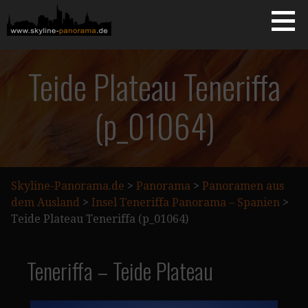
Zum
Inhalt
springen
Starseite
SKYLINE-PANORAMA.DE
Teide Plateau Teneriffa
(p_01064)
Skyline-Panorama.de
>
Panorama
>
Panoramen aus
dem Ausland
>
Insel Teneriffa Panorama – Spanien
>
Teide Plateau Teneriffa (p_01064)
Teneriffa – Teide Plateau