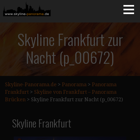
Zum
Inhalt
springen
Starseite
SKYLINE-PANORAMA.DE
Skyline Frankfurt zur
Nacht (p_00672)
Skyline-Panorama.de
>
Panorama
>
Panorama
Frankfurt
>
Skyline von Frankfurt – Panorama
Brücken
>
Skyline Frankfurt zur Nacht (p_00672)
Skyline Frankfurt