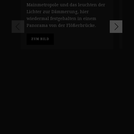
zeig
Mainmetropole und das leuchten der
Ost
Lichter zur Dämmerung, hier
leu
wiedermal festgehalten in einem
Fran
Panorama von der Flößerbrücke.
Z
ZUM BILD