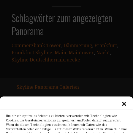
Schlagwörter zum angezeigten
Panorama
Commerzbank Tower
, 
Dämmerung
, 
Frankfurt
, 
Frankfurt Skyline
, 
Main
, 
Maintower
, 
Nacht
, 
Skyline Deutschherrnbruecke
Skyline Panorama Galerien
Drum Scan Service
Sitemap Page
Um dir ein optimales Erlebnis zu bieten, verwenden wir Technologien wie
Cookies, um Geräteinformationen zu speichern und/oder darauf zuzugreifen.
Kontakt
Wenn du diesen Technologien zustimmst, können wir Daten wie das
Surfverhalten oder eindeutige IDs auf dieser Website verarbeiten. Wenn du deine