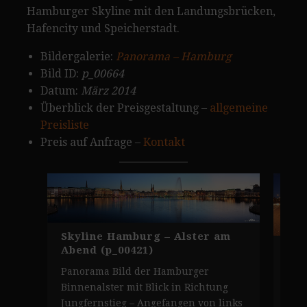
Hamburger Skyline mit den Landungsbrücken,
Hafencity und Speicherstadt.
Bildergalerie:
Panorama – Hamburg
Bild ID:
p_00664
Datum:
März 2014
Überblick der Preisgestaltung –
allgemeine
Preisliste
Preis auf Anfrage –
Kontakt
Skyline Hamburg – Alster am
Sky
Abend (p_00421)
Pan
Panorama Bild der Hamburger
Ham
Binnenalster mit Blick in Richtung
auf
Jungfernstieg – Angefangen von links