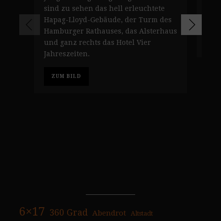
der
sind zu sehen das hell erleuchtete
ges
Hapag-Lloyd-Gebäude, der Turm des
Hamburger Rathauses, das Alsterhaus
Z
und ganz rechts das Hotel Vier
Jahreszeiten.
ZUM BILD
6×17
360 Grad
Abendrot
Altstadt