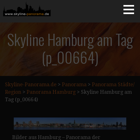
Zum
Inhalt
springen
Starseite
SKYLINE-PANORAMA.DE
Skyline Hamburg am Tag
(p_00664)
Skyline-Panorama.de
>
Panorama
>
Panorama Städte/
Region
>
Panorama Hamburg
>
Skyline Hamburg am
Tag (p_00664)
Bilder aus Hamburg – Panorama der