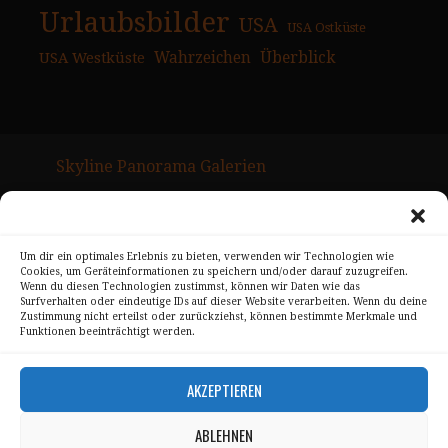
Urlaubsbilder
USA
USA Ostküste
USA Westküste
Wahrzeichen
Überblick
Skyline Panorama Galerien
Drum Scan Service
Sitemap Page
Um dir ein optimales Erlebnis zu bieten, verwenden wir Technologien wie
Cookies, um Geräteinformationen zu speichern und/oder darauf zuzugreifen.
Kontakt
Wenn du diesen Technologien zustimmst, können wir Daten wie das
Surfverhalten oder eindeutige IDs auf dieser Website verarbeiten. Wenn du deine
Zustimmung nicht erteilst oder zurückziehst, können bestimmte Merkmale und
Alle Bilder unterliegen dem Urheberrecht von
Funktionen beeinträchtigt werden.
Sebastian Trandafir
.
AKZEPTIEREN
All pictures © 2008 – 2026 by
Sebastian Trandafir
ABLEHNEN
Impressum