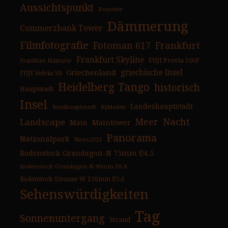
Aussichtspunkt
Besucher
Dämmerung
Commerzbank Tower
Filmfotografie
Fotoman 617
Frankfurt
Frankfurt Skyline
FUJI Provia 100F
Frankfurt Mainufer
Griechenland
griechische Insel
FUJI Velvia 50
Heidelberg Tango
historisch
Hauptstadt
Insel
Landeshauptstadt
Inselhauptstadt
Kykladen
Nacht
Landscape
Meer
Main
Maintower
Panorama
Nationalpark
News2021
Rodenstock Grandagon-N 75mm f/4.5
Rodenstock Grandagon-N 90mm f/6.8
Rodenstock Sironar-W 150mm f/5.6
Sehenswürdigkeiten
Tag
Sonnenuntergang
Strand