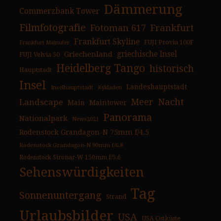
Dämmerung
Commerzbank Tower
Filmfotografie
Fotoman 617
Frankfurt
Frankfurt Skyline
FUJI Provia 100F
Frankfurt Mainufer
Griechenland
griechische Insel
FUJI Velvia 50
Heidelberg Tango
historisch
Hauptstadt
Insel
Landeshauptstadt
Inselhauptstadt
Kykladen
Nacht
Landscape
Meer
Main
Maintower
Panorama
Nationalpark
News2021
Rodenstock Grandagon-N 75mm f/4.5
Rodenstock Grandagon-N 90mm f/6.8
Rodenstock Sironar-W 150mm f/5.6
Sehenswürdigkeiten
Tag
Sonnenuntergang
Strand
Urlaubsbilder
USA
USA Ostküste