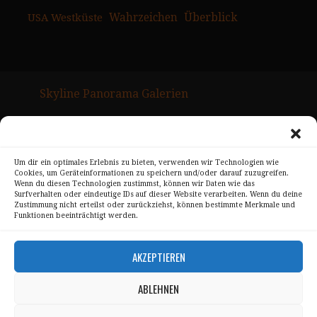
USA Westküste
Wahrzeichen
Überblick
Skyline Panorama Galerien
Drum Scan Service
Sitemap Page
Um dir ein optimales Erlebnis zu bieten, verwenden wir Technologien wie
Cookies, um Geräteinformationen zu speichern und/oder darauf zuzugreifen.
Kontakt
Wenn du diesen Technologien zustimmst, können wir Daten wie das
Surfverhalten oder eindeutige IDs auf dieser Website verarbeiten. Wenn du deine
Alle Bilder unterliegen dem Urheberrecht von
Zustimmung nicht erteilst oder zurückziehst, können bestimmte Merkmale und
Funktionen beeinträchtigt werden.
Sebastian Trandafir
.
All pictures © 2008 – 2026 by
Sebastian Trandafir
AKZEPTIEREN
ABLEHNEN
Impressum