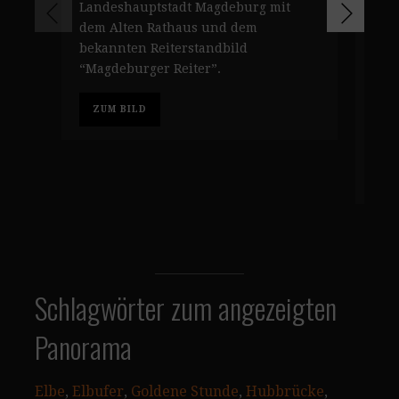
Landeshauptstadt Magdeburg mit
Mag
dem Alten Rathaus und dem
Alt
bekannten Reiterstandbild
geb
“Magdeburger Reiter”.
war
Vak
ZUM BILD
sei
Hal
Z
Schlagwörter zum angezeigten
Panorama
Elbe
, 
Elbufer
, 
Goldene Stunde
, 
Hubbrücke
, 