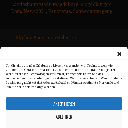
Landeshauptstadt
, 
Magdeburg
, 
Magdeburger
Dom
, 
News2021
, 
Panorama
, 
Sonnenuntergang
Skyline Panorama Galerien
Drum Scan Service
Sitemap Page
Um dir ein optimales Erlebnis zu bieten, verwenden wir Technologien wie
Cookies, um Geräteinformationen zu speichern und/oder darauf zuzugreifen.
Kontakt
Wenn du diesen Technologien zustimmst, können wir Daten wie das
Surfverhalten oder eindeutige IDs auf dieser Website verarbeiten. Wenn du deine
Alle Bilder unterliegen dem Urheberrecht von
Zustimmung nicht erteilst oder zurückziehst, können bestimmte Merkmale und
Funktionen beeinträchtigt werden.
Sebastian Trandafir
.
All pictures © 2008 – 2026 by
Sebastian Trandafir
AKZEPTIEREN
ABLEHNEN
Impressum
Datenschutz