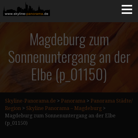
Zum
Inhalt
springen
Starseite
SKYLINE-PANORAMA.DE
Magdeburg zum
Sonnenuntergang an der
Elbe (p_01150)
Skyline-Panorama.de
>
Panorama
>
Panorama Städte/
Region
>
Skyline Panorama – Magdeburg
>
Magdeburg zum Sonnenuntergang an der Elbe
(p_01150)