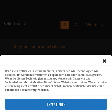
Seite
Seite 1 von 2
1
2
Weiter →
Navigation
Skyline Panorama Galerien
Drum Scan Service
Sitemap Page
Um dir ein optimales Erlebnis zu bieten, verwenden wir Technologien wie
Cookies, um Geräteinformationen zu speichern und/oder darauf zuzugreifen.
Kontakt
Wenn du diesen Technologien zustimmst, können wir Daten wie das
Surfverhalten oder eindeutige IDs auf dieser Website verarbeiten. Wenn du deine
Alle Bilder unterliegen dem Urheberrecht von
Zustimmung nicht erteilst oder zurückziehst, können bestimmte Merkmale und
Funktionen beeinträchtigt werden.
Sebastian Trandafir
.
All pictures © 2008 – 2026 by
Sebastian Trandafir
AKZEPTIEREN