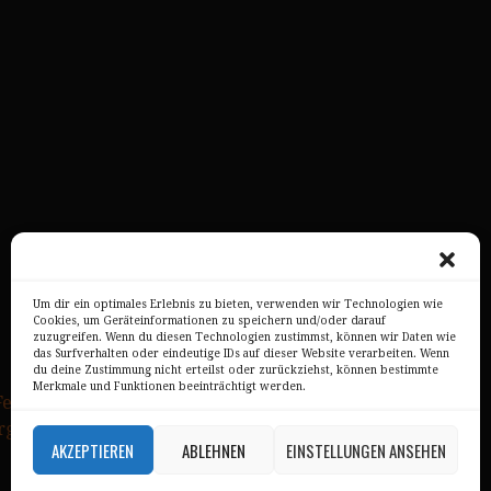
Um dir ein optimales Erlebnis zu bieten, verwenden wir Technologien wie
Cookies, um Geräteinformationen zu speichern und/oder darauf
zuzugreifen. Wenn du diesen Technologien zustimmst, können wir Daten wie
das Surfverhalten oder eindeutige IDs auf dieser Website verarbeiten. Wenn
du deine Zustimmung nicht erteilst oder zurückziehst, können bestimmte
Merkmale und Funktionen beeinträchtigt werden.
erry State Park
, 
Manhattan
, 
Manhattan Bridge
, 
rgang
, 
Urlaubsbilder
, 
USA
, 
USA Ostküste
AKZEPTIEREN
ABLEHNEN
EINSTELLUNGEN ANSEHEN