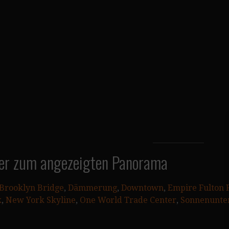
er zum angezeigten Panorama
Brooklyn Bridge
, 
Dämmerung
, 
Downtown
, 
Empire Fulton F
k
, 
New York Skyline
, 
One World Trade Center
, 
Sonnenunte