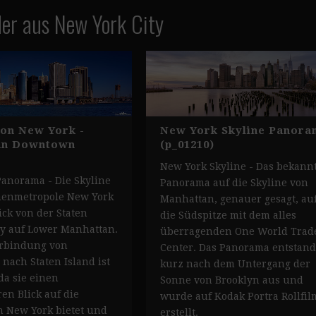
der aus New York City
von New York -
New York Skyline Panora
an Downtown
(p_01210)
New York Skyline - Das bekann
anorama - Die Skyline
Panorama auf die Skyline von
nenmetropole New York
Manhattan, genauer gesagt, au
ick von der Staten
die Südspitze mit dem alles
ry auf Lower Manhattan.
überragenden One World Trad
erbindung von
Center. Das Panorama entstand
nach Staten Island ist
kurz nach dem Untergang der
da sie einen
Sonne von Brooklyn aus und
n Blick auf die
wurde auf Kodak Portra Rollfil
n New York bietet und
erstellt.