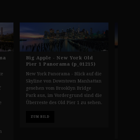
New Yo
ma
Big Apple - New York Old
Skyline
Pier 1 Panorama (p_01215)
Skyline 
te
New York Panorama - Blick auf die
Panoram
Skyline von Downtown Manhattan
Manhatt
f
gesehen vom Brooklyn Bridge
Park aus
Park aus, im Vordergrund sind die
abendlic
e
Überreste des Old Pier 1 zu sehen.
Freiheits
gestellt
ZUM BILD
ZUM BI
m