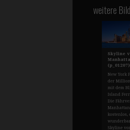
weitere Bil
Skyline 
Manhatt
(p_01207)
New York P
der Millio
mit dem Bl
Island Fer
Die Fährv
Manhattan 
kostenlos, 
wunderbare
Skyline vo