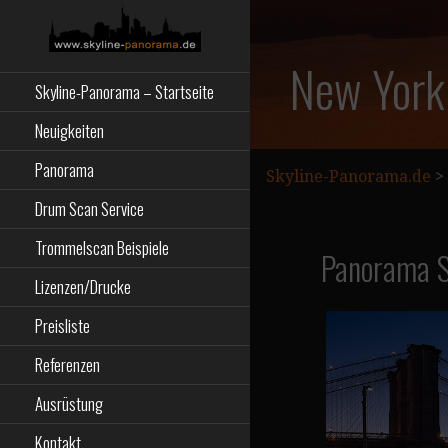
Zum
Inhalt
springen
Starseite
SKYLINE-
New York
Skyline-Panorama – Startseite
PANORAMA.DE
Neuigkeiten
Panorama
Skyline-Panorama.de
>
Drum Scan Service
Trommelscan Beispiele
Panorama S
Lizenzen/Drucke
Preisliste
Referenzen
Ausrüstung
Kontakt