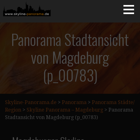
Zum
Inhalt
springen
Starseite
SKYLINE-PANORAMA.DE
Panorama Stadtansicht
von Magdeburg
(p_00783)
Skyline-Panorama.de
>
Panorama
>
Panorama Städte/
Region
>
Skyline Panorama – Magdeburg
>
Panorama
Stadtansicht von Magdeburg (p_00783)