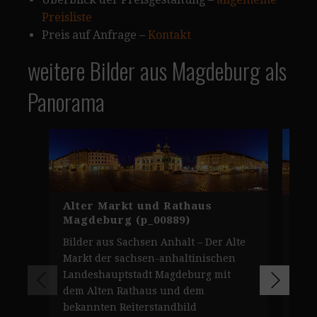
Preisliste
Preis auf Anfrage –
Kontakt
weitere Bilder aus Magdeburg als
Panorama
Alter Markt und Rathaus
Ott
Magdeburg (p_00889)
Mag
Bilder aus Sachsen Anhalt – Der Alte
Pan
Markt der sachsen-anhaltinischen
Den
Landeshauptstadt Magdeburg mit
Mag
dem Alten Rathaus und dem
Alt
bekannten Reiterstandbild
geb