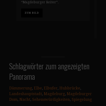
“Magdeburger Reiter”.
war
Vak
ZUM BILD
sei
Hal
Z
Schlagwörter zum angezeigten
Panorama
Dämmerung
, 
Elbe
, 
Elbufer
, 
Hubbrücke
, 
Landeshauptstadt
, 
Magdeburg
, 
Magdeburger
Dom
, 
Nacht
, 
Sehenswürdigkeiten
, 
Spiegelung