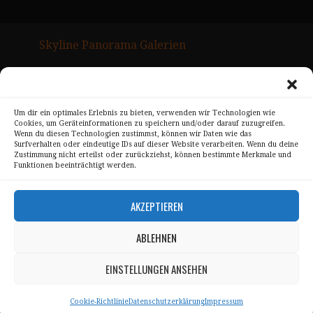
Skyline Panorama Galerien
Drum Scan Service
Sitemap Page
Um dir ein optimales Erlebnis zu bieten, verwenden wir Technologien wie
Cookies, um Geräteinformationen zu speichern und/oder darauf zuzugreifen.
Kontakt
Wenn du diesen Technologien zustimmst, können wir Daten wie das
Surfverhalten oder eindeutige IDs auf dieser Website verarbeiten. Wenn du deine
Alle Bilder unterliegen dem Urheberrecht von
Zustimmung nicht erteilst oder zurückziehst, können bestimmte Merkmale und
Funktionen beeinträchtigt werden.
Sebastian Trandafir
.
All pictures © 2008 – 2026 by
Sebastian Trandafir
AKZEPTIEREN
ABLEHNEN
Impressum
Datenschutz
EINSTELLUNGEN ANSEHEN
AGB
Cookie-Richtlinie
Datenschutzerklärung
Impressum