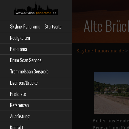
Zum
Inhalt
springen
Starseite
SKYLINE-
Alte Brü
Skyline-Panorama – Startseite
PANORAMA.DE
Neuigkeiten
Panorama
Skyline-Panorama.de
>
Drum Scan Service
Trommelscan Beispiele
Lizenzen/Drucke
Preisliste
Referenzen
Ausrüstung
Bilder aus Heide
Kontakt
Brücke“, am End