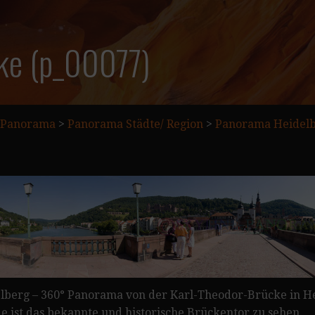
cke (p_00077)
Panorama
>
Panorama Städte/ Region
>
Panorama Heidel
lberg – 360° Panorama von der Karl-Theodor-Brücke in Heid
e ist das bekannte und historische Brückentor zu sehen.