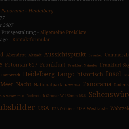
:
Panorama – Heidelberg
77
t 2007
 Preisgestaltung –
allgemeine Preisliste
rage –
Kontaktformular
Aussichtspunkt
ad
Abendrot
Commerzb
Altstadt
Besucher
e
Fotoman 617
Frankfurt
Frankfurt Sk
Frankfurt Mainufer
Insel
Heidelberg Tango
historisch
Hauptstadt
In
Panorama
Nacht
Meer
Nationalpark
Rodens
News2021
Sehenswürd
n-N 90mm f/6.8
Rodenstock Sironar-W 150mm f/5.6
ubsbilder
USA
USA Westküste
Wahrzei
USA Ostküste