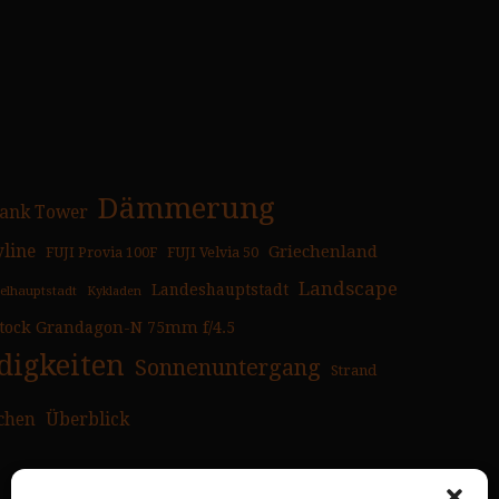
Dämmerung
ank Tower
yline
Griechenland
FUJI Provia 100F
FUJI Velvia 50
Landscape
Landeshauptstadt
selhauptstadt
Kykladen
tock Grandagon-N 75mm f/4.5
igkeiten
Sonnenuntergang
Strand
chen
Überblick