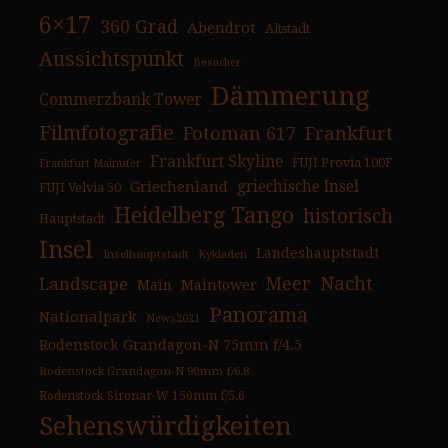
6×17
360 Grad
Abendrot
Altstadt
Aussichtspunkt
Besucher
Dämmerung
Commerzbank Tower
Filmfotografie
Fotoman 617
Frankfurt
Frankfurt Skyline
FUJI Provia 100F
Frankfurt Mainufer
Griechenland
griechische Insel
FUJI Velvia 50
Heidelberg Tango
historisch
Hauptstadt
Insel
Landeshauptstadt
Inselhauptstadt
Kykladen
Nacht
Landscape
Meer
Main
Maintower
Panorama
Nationalpark
News2021
Rodenstock Grandagon-N 75mm f/4.5
Rodenstock Grandagon-N 90mm f/6.8
Rodenstock Sironar-W 150mm f/5.6
Sehenswürdigkeiten