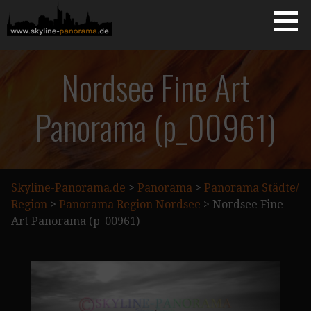
Zum
Inhalt
springen
Starseite
SKYLINE-PANORAMA.DE
Nordsee Fine Art
Panorama (p_00961)
Skyline-Panorama.de
>
Panorama
>
Panorama Städte/
Region
>
Panorama Region Nordsee
>
Nordsee Fine
Art Panorama (p_00961)