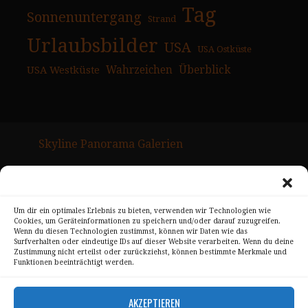
Tag
Sonnenuntergang
Strand
Urlaubsbilder
USA
USA Ostküste
USA Westküste
Wahrzeichen
Überblick
Skyline Panorama Galerien
Drum Scan Service
Sitemap Page
Um dir ein optimales Erlebnis zu bieten, verwenden wir Technologien wie
Cookies, um Geräteinformationen zu speichern und/oder darauf zuzugreifen.
Kontakt
Wenn du diesen Technologien zustimmst, können wir Daten wie das
Surfverhalten oder eindeutige IDs auf dieser Website verarbeiten. Wenn du deine
Alle Bilder unterliegen dem Urheberrecht von
Zustimmung nicht erteilst oder zurückziehst, können bestimmte Merkmale und
Funktionen beeinträchtigt werden.
Sebastian Trandafir
.
All pictures © 2008 – 2026 by
Sebastian Trandafir
AKZEPTIEREN