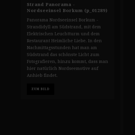
Strand Panorama -
Leu
Nordseeinsel Borkum (p_01289)
Nor
Panorama Nordseeinsel Borkum -
Leu
Strandidyll am Südstrand, mit dem
Der
Elektrischen Leuchtturm und dem
Zen
Restaurant Heimliche Liebe. In den
ein
Nachmittagsstunden hat man am
der
Südstrand das schönste Licht zum
ein
Fotografieren, hinzu kommt, dass man
Nam
hier natürlich Nordseemotive auf
Ostf
Anhieb findet.
Leu
jedo
Halb
ZUM BILD
Kil
Url
entf
Z