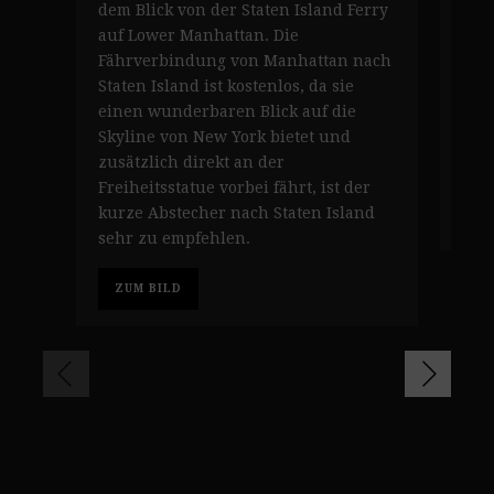
dem Blick von der Staten Island Ferry
Man
auf Lower Manhattan. Die
Süd
Fährverbindung von Manhattan nach
übe
Staten Island ist kostenlos, da sie
Cen
einen wunderbaren Blick auf die
nac
Skyline von New York bietet und
Bro
zusätzlich direkt an der
Port
Freiheitsstatue vorbei fährt, ist der
kurze Abstecher nach Staten Island
Z
sehr zu empfehlen.
ZUM BILD