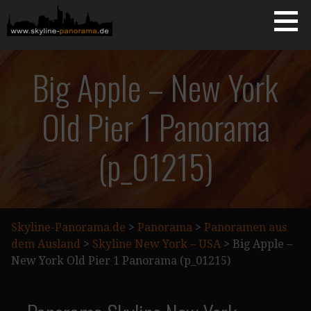
Zum
Inhalt
springen
Starseite
SKYLINE-PANORAMA.DE
Big Apple – New York
Old Pier 1 Panorama
(p_01215)
Skyline-Panorama.de
>
Panorama
>
Panoramen aus
dem Ausland
>
Skyline New York – USA
>
Big Apple –
New York Old Pier 1 Panorama (p_01215)