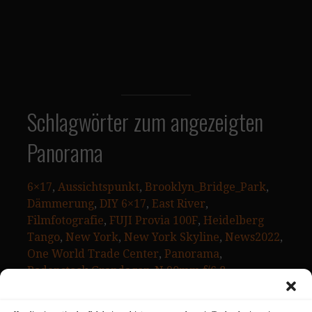
Schlagwörter zum angezeigten
Panorama
6×17
, 
Aussichtspunkt
, 
Brooklyn_Bridge_Park
, 
Dämmerung
, 
DIY 6×17
, 
East River
, 
Filmfotografie
, 
FUJI Provia 100F
, 
Heidelberg
Tango
, 
New York
, 
New York Skyline
, 
News2022
, 
One World Trade Center
, 
Panorama
, 
Rodenstock Grandagon-N 90mm f/6.8
, 
Sehenswürdigkeiten
, 
Shen Hao 6×17 Back
, 
Sonnenuntergang
, 
Urlaubsbilder
, 
USA
, 
USA