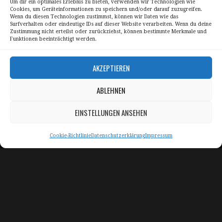
Um dir ein optimales Erlebnis zu bieten, verwenden wir Technologien wie
Ostküste
Cookies, um Geräteinformationen zu speichern und/oder darauf zuzugreifen.
Wenn du diesen Technologien zustimmst, können wir Daten wie das
Surfverhalten oder eindeutige IDs auf dieser Website verarbeiten. Wenn du deine
Zustimmung nicht erteilst oder zurückziehst, können bestimmte Merkmale und
Funktionen beeinträchtigt werden.
Skyline Panorama Galerien
AKZEPTIEREN
Drum Scan Service
ABLEHNEN
Sitemap Page
EINSTELLUNGEN ANSEHEN
Kontakt
Alle Bilder unterliegen dem Urheberrecht von
Cookie-Richtlinie
Datenschutzerklärung
Impressum
Sebastian Trandafir
.
All pictures © 2008 – 2026 by
Sebastian Trandafir
Impressum
Datenschutz