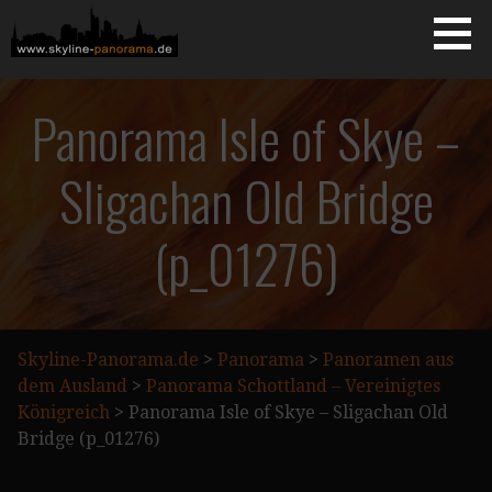
Zum
Inhalt
springen
Starseite
SKYLINE-PANORAMA.DE
Panorama Isle of Skye –
Sligachan Old Bridge
(p_01276)
Skyline-Panorama.de
>
Panorama
>
Panoramen aus
dem Ausland
>
Panorama Schottland – Vereinigtes
Königreich
>
Panorama Isle of Skye – Sligachan Old
Bridge (p_01276)