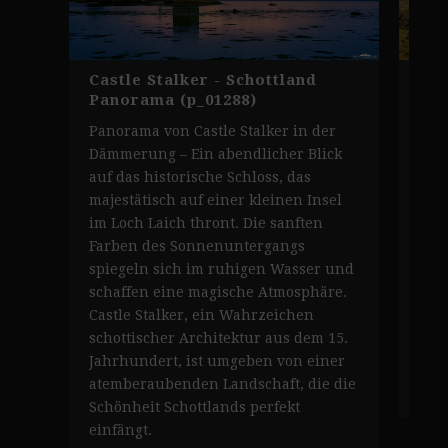
Castle Stalker - Schottland
Pan
Panorama (p_01288)
Sch
Panorama von Castle Stalker in der
Pan
Dämmerung – Ein abendlicher Blick
ate
auf das historische Schloss, das
sch
majestätisch auf einer kleinen Insel
das
im Loch Laich thront. Die sanften
Län
Farben des Sonnenuntergangs
Fin
spiegeln sich im ruhigen Wasser und
Bau
schaffen eine magische Atmosphäre.
Zug
Castle Stalker, ein Wahrzeichen
Pott
schottischer Architektur aus dem 15.
Viad
Jahrhundert, ist umgeben von einer
atemberaubenden Landschaft, die die
Z
Schönheit Schottlands perfekt
einfängt.