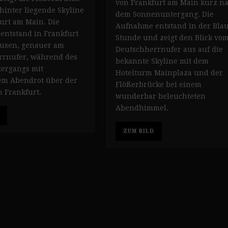
von Frankfurt am Main kurz n
hinter liegende Skyline
dem Sonnenuntergang. Die
urt am Main. Die
Aufnahme entstand in der Bla
ntstand in Frankfurt
Stunde und zeigt den Blick vo
usen, genauer am
Deutschherrnufer aus auf die
rrnufer, während des
bekannte Skyline mit dem
ergangs mit
Hotelturm Mainplaza und der
em Abendrot über der
Flößerbrücke bei einem
n Frankfurt.
wunderbar beleuchteten
Abendhimmel.
ZUM BILD