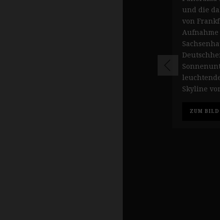
und die da
von Frankf
Aufnahme e
Sachsenha
Deutschhe
Sonnenunt
leuchtend
Skyline vo
ZUM BILD