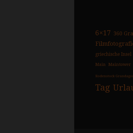
6×17
360 Gr
Filmfotografi
griechische Insel
Main
Maintower
Rodenstock Grandago
Tag
Urla