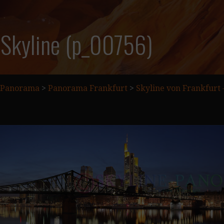
 Skyline (p_00756)
Panorama
>
Panorama Frankfurt
>
Skyline von Frankfurt