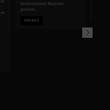
ach
Sachsen
Sachsenhäuser Mainufer
gesehen.
uen
ZUM BI
m
ZUM BILD