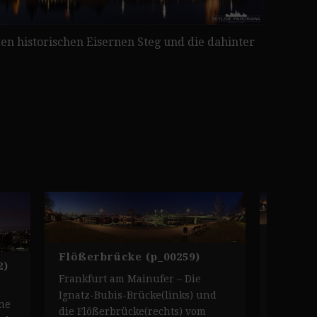
en historischen Eisernen Steg und die dahinter
Ignatz
(p_0020
Flößerbrücke (p_00259)
2)
Das Main
Frankfurt am Mainufer – Die
Bubis-Br
Ignatz-Bubis-Brücke(links) und
ne
Flößerbr
die Flößerbrücke(rechts) vom