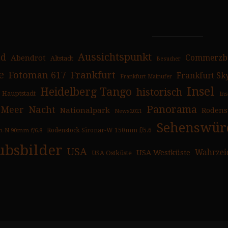
Aussichtspunkt
ad
Abendrot
Commerzb
Altstadt
Besucher
e
Fotoman 617
Frankfurt
Frankfurt Sk
Frankfurt Mainufer
Insel
Heidelberg Tango
historisch
Hauptstadt
In
Panorama
Nacht
Meer
Nationalpark
Rodens
News2021
Sehenswürd
n-N 90mm f/6.8
Rodenstock Sironar-W 150mm f/5.6
ubsbilder
USA
USA Westküste
Wahrzei
USA Ostküste