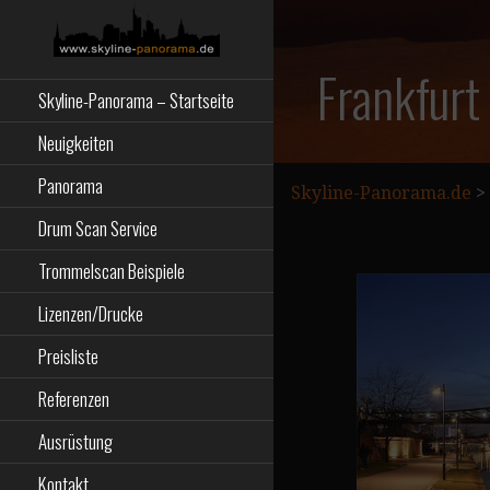
Zum
Inhalt
springen
Starseite
SKYLINE-
Frankfurt
Skyline-Panorama – Startseite
PANORAMA.DE
Neuigkeiten
Panorama
Skyline-Panorama.de
>
Drum Scan Service
Trommelscan Beispiele
Lizenzen/Drucke
Preisliste
Referenzen
Ausrüstung
Kontakt