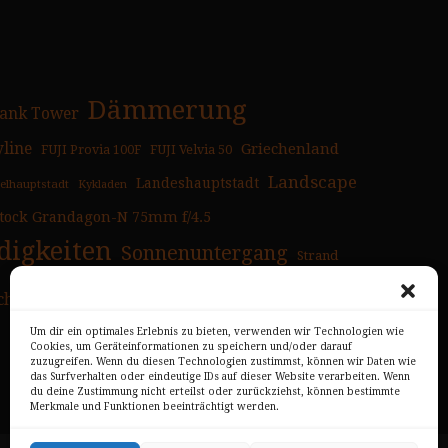
Dämmerung
ank Tower
yline
Griechenland
FUJI Provia 100F
FUJI Velvia 50
Landscape
Landeshauptstadt
selhauptstadt
Kykladen
tock Grandagon-N 75mm f/4.5
igkeiten
Sonnenuntergang
Strand
chen
Überblick
Um dir ein optimales Erlebnis zu bieten, verwenden wir Technologien wie
Cookies, um Geräteinformationen zu speichern und/oder darauf
zuzugreifen. Wenn du diesen Technologien zustimmst, können wir Daten wie
das Surfverhalten oder eindeutige IDs auf dieser Website verarbeiten. Wenn
du deine Zustimmung nicht erteilst oder zurückziehst, können bestimmte
Merkmale und Funktionen beeinträchtigt werden.