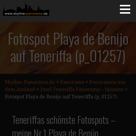
Zum
Inhalt
springen
Starseite
SKYLINE-PANORAMA.DE
Fotospot Playa de Benijo
auf Teneriffa (p_01257)
Skyline-Panorama.de
>
Panorama
>
Panoramen aus
dem Ausland
>
Insel Teneriffa Panorama – Spanien
>
Fotospot Playa de Benijo auf Teneriffa (p_01257)
Teneriffas schönste Fotospots –
meine Nr.1 Playa de Benijo