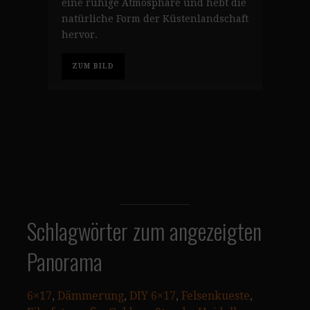
eine ruhige Atmosphäre und hebt die
natürliche Form der Küstenlandschaft
hervor.
ZUM BILD
Schlagwörter zum angezeigten
Panorama
6×17
, 
Dämmerung
, 
DIY 6×17
, 
Felsenkueste
, 