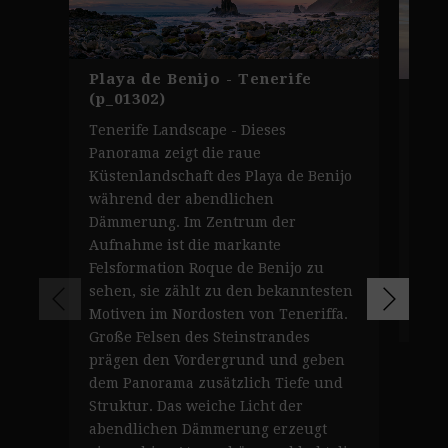
Playa de Benijo - Tenerife
Los
(p_01302)
Kli
Tenerife Landscape - Dieses
(p_
Panorama zeigt die raue
Seh
Küstenlandschaft des Playa de Benijo
Tene
während der abendlichen
Giga
Dämmerung. Im Zentrum der
leu
Aufnahme ist die markante
gol
Felsformation Roque de Benijo zu
sehen, sie zählt zu den bekanntesten
Z
Motiven im Nordosten von Teneriffa.
Große Felsen des Steinstrandes
prägen den Vordergrund und geben
dem Panorama zusätzlich Tiefe und
Struktur. Das weiche Licht der
abendlichen Dämmerung erzeugt