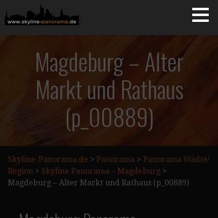
Zum
Inhalt
springen
Starseite
SKYLINE-PANORAMA.DE
Magdeburg – Alter
Markt und Rathaus
(p_00889)
Skyline-Panorama.de
>
Panorama
>
Panorama Städte/
Region
>
Skyline Panorama – Magdeburg
>
Magdeburg – Alter Markt und Rathaus (p_00889)