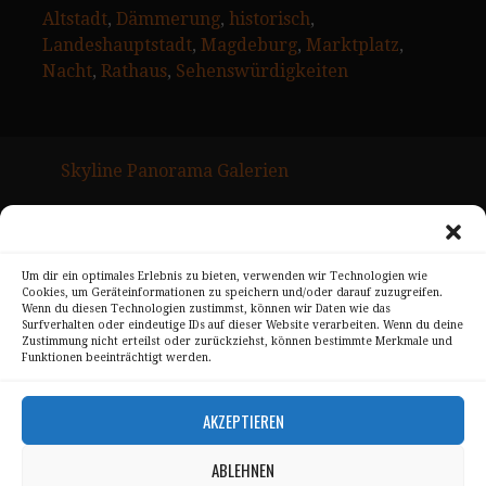
Altstadt
, 
Dämmerung
, 
historisch
, 
Landeshauptstadt
, 
Magdeburg
, 
Marktplatz
, 
Nacht
, 
Rathaus
, 
Sehenswürdigkeiten
Skyline Panorama Galerien
Drum Scan Service
Sitemap Page
Um dir ein optimales Erlebnis zu bieten, verwenden wir Technologien wie
Cookies, um Geräteinformationen zu speichern und/oder darauf zuzugreifen.
Kontakt
Wenn du diesen Technologien zustimmst, können wir Daten wie das
Surfverhalten oder eindeutige IDs auf dieser Website verarbeiten. Wenn du deine
Alle Bilder unterliegen dem Urheberrecht von
Zustimmung nicht erteilst oder zurückziehst, können bestimmte Merkmale und
Funktionen beeinträchtigt werden.
Sebastian Trandafir
.
All pictures © 2008 – 2026 by
Sebastian Trandafir
AKZEPTIEREN
ABLEHNEN
Impressum