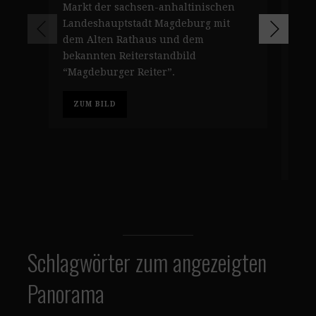
Markt der sachsen-anhaltinischen
Den
Landeshauptstadt Magdeburg mit
Mag
dem Alten Rathaus und dem
Alt
bekannten Reiterstandbild
geb
“Magdeburger Reiter”.
war
Vak
ZUM BILD
sei
Hal
Z
Schlagwörter zum angezeigten
Panorama