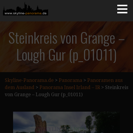
Zum
Inhalt
springen
Starseite
SKYLINE-PANORAMA.DE
Steinkreis von Grange –
Lough Gur (p_01011)
Skyline-Panorama.de
>
Panorama
>
Panoramen aus
dem Ausland
>
Panorama Insel Irland – IR
>
Steinkreis
von Grange – Lough Gur (p_01011)