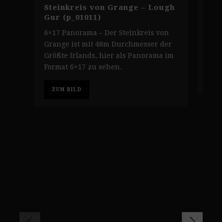
Gra
Steinkreis von Grange – Lough
Gur
Gur (p_01011)
6×1
6×17 Panorama – Der Steinkreis von
Gra
Grange ist mit 48m Durchmesser der
Lou
Größte Irlands, hier als Panorama im
Format 6×17 zu sehen.
Z
ZUM BILD