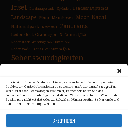
Insel
Landeshauptstadt
Inselhauptstadt
Kykladen
Nacht
Landscape
Meer
Main
Maintower
Panorama
Nationalpark
News2021
Rodenstock Grandagon-N 75mm f/4.5
Rodenstock Grandagon-N 90mm f/6.8
Rodenstock Sironar-W 150mm f/5.6
Sehenswürdigkeiten
Tag
Sonnenuntergang
Strand
Urlaubsbilder
USA
Um dir ein optimales Erlebnis zu bieten, verwenden wir Technologien wie
USA Ostküste
Cookies, um Geräteinformationen zu speichern und/oder darauf zuzugreifen.
Wenn du diesen Technologien zustimmst, können wir Daten wie das
USA Westküste
Wahrzeichen
Überblick
Surfverhalten oder eindeutige IDs auf dieser Website verarbeiten. Wenn du deine
Zustimmung nicht erteilst oder zurückziehst, können bestimmte Merkmale und
Funktionen beeinträchtigt werden.
AKZEPTIEREN
Skyline Panorama Galerien