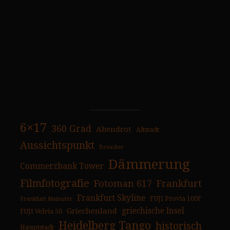
6×17
360 Grad
Abendrot
Altstadt
Aussichtspunkt
Besucher
Dämmerung
Commerzbank Tower
Filmfotografie
Fotoman 617
Frankfurt
Frankfurt Skyline
FUJI Provia 100F
Frankfurt Mainufer
Griechenland
griechische Insel
FUJI Velvia 50
Heidelberg Tango
historisch
Hauptstadt