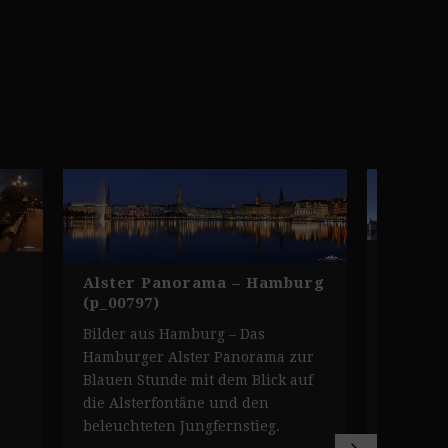
Hambur
(p_0079
Alster Panorama – Hamburg
(p_00797)
Bilder 
Bilder aus Hamburg – Das
Alsterpa
Hamburger Alster Panorama zur
auf die 
Blauen Stunde mit dem Blick auf
bekannte
die Alsterfontäne und den
Jahresz
beleuchteten Jungfernstieg.
Telemich