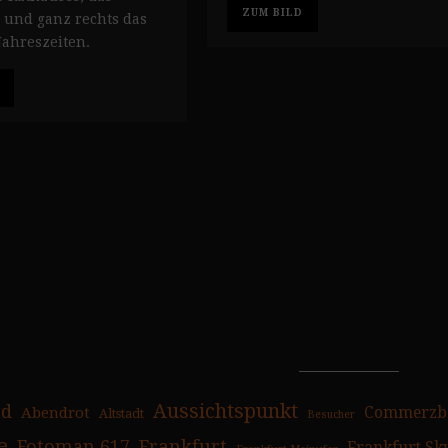
ZUM BILD
 und ganz rechts das
Jahreszeiten.
Aussichtspunkt
ad
Abendrot
Commerzb
Altstadt
Besucher
e
Fotoman 617
Frankfurt