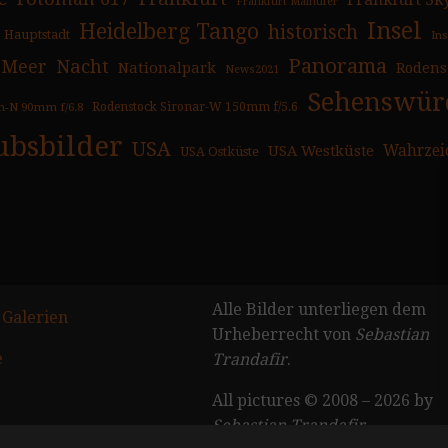
Frankfurt Sk
Frankfurt Mainufer
Insel
Heidelberg Tango
historisch
Hauptstadt
In
Panorama
Nacht
Meer
Nationalpark
Rodens
News2021
Sehenswürd
n-N 90mm f/6.8
Rodenstock Sironar-W 150mm f/5.6
ubsbilder
USA
USA Westküste
Wahrzei
USA Ostküste
Alle Bilder unterliegen dem
 Galerien
Urheberrecht von
Sebastian
e
Trandafir
.
All pictures © 2008 – 2026 by
Sebastian Trandafir