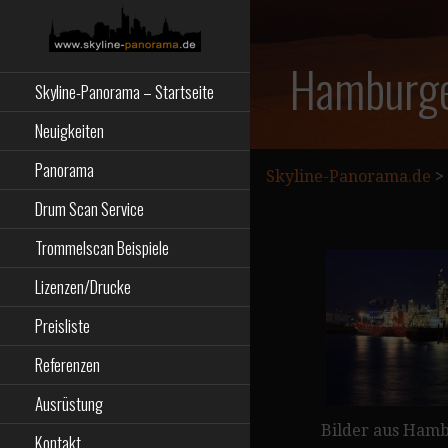
Zum
Inhalt
springen
Starseite
SKYLINE-
Hamburge
Skyline-Panorama – Startseite
PANORAMA.DE
Neuigkeiten
Panorama
Skyline-Panorama.de
>
Drum Scan Service
Trommelscan Beispiele
Lizenzen/Drucke
Preisliste
Referenzen
Ausrüstung
Bilder aus Ham
Kontakt