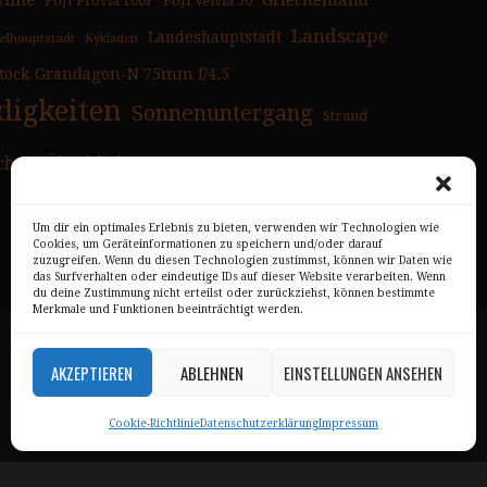
yline
Griechenland
FUJI Provia 100F
FUJI Velvia 50
Landscape
Landeshauptstadt
selhauptstadt
Kykladen
tock Grandagon-N 75mm f/4.5
igkeiten
Sonnenuntergang
Strand
chen
Überblick
Um dir ein optimales Erlebnis zu bieten, verwenden wir Technologien wie
Cookies, um Geräteinformationen zu speichern und/oder darauf
zuzugreifen. Wenn du diesen Technologien zustimmst, können wir Daten wie
das Surfverhalten oder eindeutige IDs auf dieser Website verarbeiten. Wenn
du deine Zustimmung nicht erteilst oder zurückziehst, können bestimmte
Merkmale und Funktionen beeinträchtigt werden.
Impressum
AKZEPTIEREN
ABLEHNEN
EINSTELLUNGEN ANSEHEN
Datenschutz
Cookie-Richtlinie
Datenschutzerklärung
Impressum
AGB