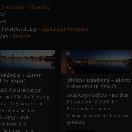
:
Panorama – Hamburg
29
009
 Preisgestaltung –
allgemeine Preisliste
rage –
Kontakt
Hamburg – Alster
Skyline Hamburg – Alster
 (p_00421)
Panorama (p_00422)
Bild der Hamburger
Hamburger Skyline – mit dem
er mit Blick in Richtung
Blick auf die abendliche
ieg – Angefangen von
Binnenalster von der
 zu sehen das hell
Lombardsbrücke als Panorama
e Hapag-Lloyd-
gesehen.
der Turm des
 Rathauses, das