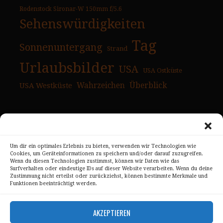
Rodenstock Sironar-W 150mm f/5.6
Sehenswürdigkeiten
Tag
Sonnenuntergang
Strand
Urlaubsbilder
USA
USA Ostküste
USA Westküste
Wahrzeichen
Überblick
Skyline Panorama Galerien
Um dir ein optimales Erlebnis zu bieten, verwenden wir Technologien wie
Cookies, um Geräteinformationen zu speichern und/oder darauf zuzugreifen.
Drum Scan Service
Wenn du diesen Technologien zustimmst, können wir Daten wie das
Surfverhalten oder eindeutige IDs auf dieser Website verarbeiten. Wenn du deine
Zustimmung nicht erteilst oder zurückziehst, können bestimmte Merkmale und
Sitemap Page
Funktionen beeinträchtigt werden.
Kontakt
AKZEPTIEREN
Alle Bilder unterliegen dem Urheberrecht von