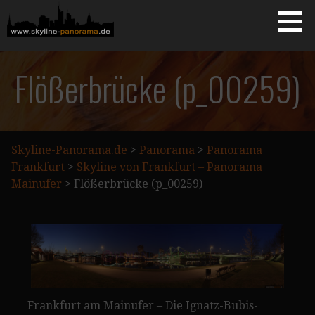
Zum
Inhalt
springen
Starseite
SKYLINE-PANORAMA.DE
Flößerbrücke (p_00259)
Skyline-Panorama.de
>
Panorama
>
Panorama
Frankfurt
>
Skyline von Frankfurt – Panorama
Mainufer
>
Flößerbrücke (p_00259)
Frankfurt am Mainufer – Die Ignatz-Bubis-