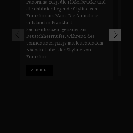
Panorama zeigt die Flößerbrücke und
Fra
die dahinter liegende Skyline von
Son
Frankfurt am Main. Die Aufnahme
ent
entstand in Frankfurt
zei
Sachsenhausen, genauer am
aus
Deutschherrnufer, während des
Hot
Sonnenuntergangs mit leuchtendem
Flö
Abendrot über der Skyline von
bel
Frankfurt.
Z
ZUM BILD