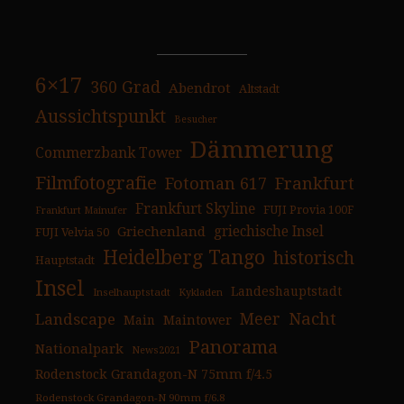
6×17
360 Grad
Abendrot
Altstadt
Aussichtspunkt
Besucher
Dämmerung
Commerzbank Tower
Filmfotografie
Fotoman 617
Frankfurt
Frankfurt Skyline
FUJI Provia 100F
Frankfurt Mainufer
Griechenland
griechische Insel
FUJI Velvia 50
Heidelberg Tango
historisch
Hauptstadt
Insel
Landeshauptstadt
Inselhauptstadt
Kykladen
Nacht
Landscape
Meer
Main
Maintower
Panorama
Nationalpark
News2021
Rodenstock Grandagon-N 75mm f/4.5
Rodenstock Grandagon-N 90mm f/6.8