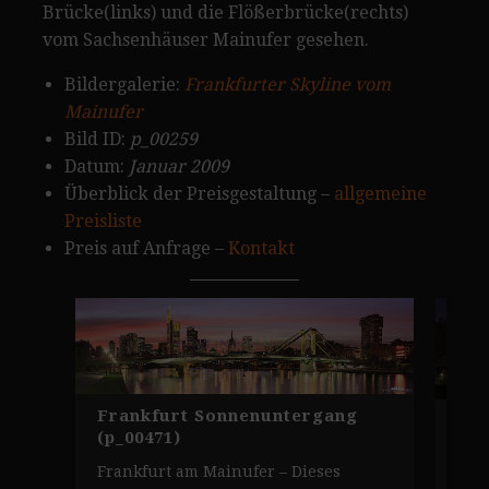
Brücke(links) und die Flößerbrücke(rechts)
vom Sachsenhäuser Mainufer gesehen.
Bildergalerie:
Frankfurter Skyline vom
Mainufer
Bild ID:
p_00259
Datum:
Januar 2009
Überblick der Preisgestaltung –
allgemeine
Preisliste
Preis auf Anfrage –
Kontakt
Frankfurt Sonnenuntergang
Sky
(p_00471)
Bil
Frankfurt am Mainufer – Dieses
Abe