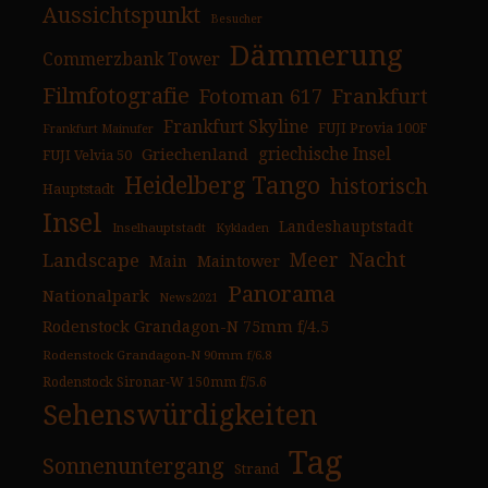
Aussichtspunkt
Besucher
Dämmerung
Commerzbank Tower
Filmfotografie
Fotoman 617
Frankfurt
Frankfurt Skyline
FUJI Provia 100F
Frankfurt Mainufer
Griechenland
griechische Insel
FUJI Velvia 50
Heidelberg Tango
historisch
Hauptstadt
Insel
Landeshauptstadt
Inselhauptstadt
Kykladen
Nacht
Landscape
Meer
Main
Maintower
Panorama
Nationalpark
News2021
Rodenstock Grandagon-N 75mm f/4.5
Rodenstock Grandagon-N 90mm f/6.8
Rodenstock Sironar-W 150mm f/5.6
Sehenswürdigkeiten
Tag
Sonnenuntergang
Strand