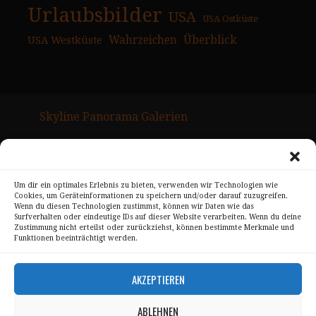
Urlaubsbilder
USA
USA Ostküste
USA Westküste
Wahrzeichen
Überblick
Skyline Panorama Galerien
Drum Scan Service
Sitemap Page
Um dir ein optimales Erlebnis zu bieten, verwenden wir Technologien wie
Cookies, um Geräteinformationen zu speichern und/oder darauf zuzugreifen.
Kontakt
Wenn du diesen Technologien zustimmst, können wir Daten wie das
Surfverhalten oder eindeutige IDs auf dieser Website verarbeiten. Wenn du deine
Alle Bilder unterliegen dem Urheberrecht von
Zustimmung nicht erteilst oder zurückziehst, können bestimmte Merkmale und
Funktionen beeinträchtigt werden.
Sebastian Trandafir
.
All pictures © 2008 – 2026 by
Sebastian Trandafir
AKZEPTIEREN
ABLEHNEN
Impressum