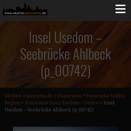
Zum
Inhalt
springen
Starseite
SKYLINE-PANORAMA.DE
Insel Usedom –
Seebrücke Ahlbeck
(p_00742)
Skyline-Panorama.de
>
Panorama
>
Panorama Städte/
Region
>
Panorama Insel Usedom – Ostsee
>
Insel
Usedom – Seebrücke Ahlbeck (p_00742)