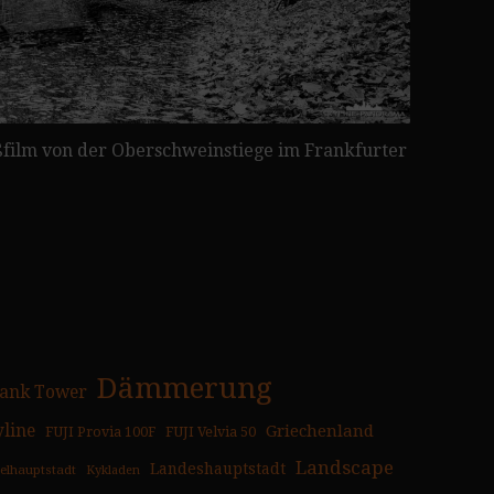
film von der Oberschweinstiege im Frankfurter
Dämmerung
ank Tower
yline
Griechenland
FUJI Provia 100F
FUJI Velvia 50
Landscape
Landeshauptstadt
selhauptstadt
Kykladen