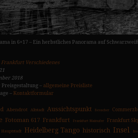
ama in 6×17 – Ein herbstliches Panorama auf Schwarzweiß
:
Frankfurt Verschiedenes
21
ber 2018
 Preisgestaltung –
allgemeine Preisliste
rage –
Kontaktformular
Aussichtspunkt
ad
Abendrot
Commerzb
Altstadt
Besucher
e
Fotoman 617
Frankfurt
Frankfurt Sk
Frankfurt Mainufer
Insel
Heidelberg Tango
historisch
Hauptstadt
In