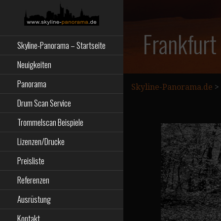
Zum
Inhalt
springen
Starseite
SKYLINE-
Frankfurt
Skyline-Panorama – Startseite
PANORAMA.DE
Neuigkeiten
Panorama
Skyline-Panorama.de
>
Drum Scan Service
Trommelscan Beispiele
Lizenzen/Drucke
Preisliste
Referenzen
Ausrüstung
Kontakt