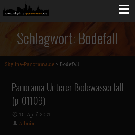
Zum
Inhalt
springen
Starseite
SKYLINE-PANORAMA.DE
Schlagwort: Bodefall
Skyline-Panorama.de
>
Bodefall
Panorama Unterer Bodewasserfall
(p_01109)
10. April 2021
Admin