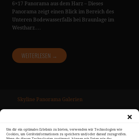
6×17 Panorama aus dem Harz – Dieses
Panorama zeigt einen Blick im Bereich des
Unteren Bodewasserfalls bei Braunlage im
Westharz.…
WEITERLESEN →
Skyline Panorama Galerien
Drum Scan Service
Sitemap Page
Um dir ein optimales Erlebnis zu bieten, verwenden wir Technologien wie
Cookies, um Geräteinformationen zu speichern und/oder darauf zuzugreifen.
Kontakt
Wenn du diesen Technologien zustimmst, können wir Daten wie das