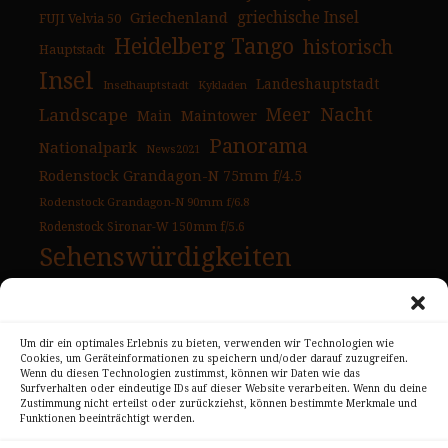
Griechenland
griechische Insel
FUJI Velvia 50
Heidelberg Tango
historisch
Hauptstadt
Insel
Landeshauptstadt
Inselhauptstadt
Kykladen
Nacht
Landscape
Meer
Main
Maintower
Panorama
Nationalpark
News2021
Rodenstock Grandagon-N 75mm f/4.5
Rodenstock Grandagon-N 90mm f/6.8
Rodenstock Sironar-W 150mm f/5.6
Sehenswürdigkeiten
Tag
Sonnenuntergang
Strand
Urlaubsbilder
USA
Um dir ein optimales Erlebnis zu bieten, verwenden wir Technologien wie
USA Ostküste
Cookies, um Geräteinformationen zu speichern und/oder darauf zuzugreifen.
Wenn du diesen Technologien zustimmst, können wir Daten wie das
USA Westküste
Wahrzeichen
Überblick
Surfverhalten oder eindeutige IDs auf dieser Website verarbeiten. Wenn du deine
Zustimmung nicht erteilst oder zurückziehst, können bestimmte Merkmale und
Funktionen beeinträchtigt werden.