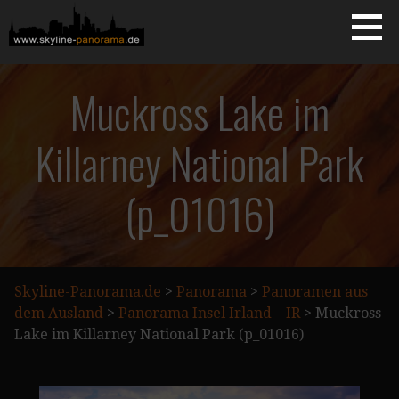
Zum
Inhalt
springen
Starseite
SKYLINE-PANORAMA.DE
Muckross Lake im
Killarney National Park
(p_01016)
Skyline-Panorama.de
>
Panorama
>
Panoramen aus
dem Ausland
>
Panorama Insel Irland – IR
>
Muckross
Lake im Killarney National Park (p_01016)