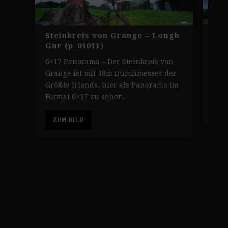
Gra
Steinkreis von Grange – Lough
Gur
Gur (p_01011)
6×1
6×17 Panorama – Der Steinkreis von
Gra
Grange ist mit 48m Durchmesser der
Lou
Größte Irlands, hier als Panorama im
Format 6×17 zu sehen.
Z
ZUM BILD