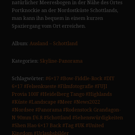
natürlicher Meeresbogen in der Nähe des Ortes
Portknockie an der Nordostküste Schottlands,
man kann ihn bequem in einem kurzen
Spaziergang vom Ort erreichen.
Album:
Ausland – Schottland
Kategorien:
Skyline-Panorama
Schlagwörter:
#6×17
#Bow-Fiddle-Rock
#DIY
6×17
#Felsenkueste
#Filmfotografie
#FUJI
Provia 100F
#Heidelberg Tango
#Highlands
#Küste
#Landscape
#Meer
#News2022
#Nordsee
#Panorama
#Rodenstock Grandagon-
N 90mm f/6.8
#Schottland
#Sehenswürdigkeiten
#Shen Hao 6×17 Back
#Tag
#UK
#United
Kingdom
#Urlaubsbilder