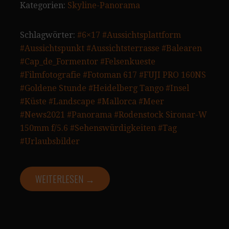
Kategorien:
Skyline-Panorama
Schlagwörter:
#6×17
#Aussichtsplattform
#Aussichtspunkt
#Aussichtsterrasse
#Balearen
#Cap_de_Formentor
#Felsenkueste
#Filmfotografie
#Fotoman 617
#FUJI PRO 160NS
#Goldene Stunde
#Heidelberg Tango
#Insel
#Küste
#Landscape
#Mallorca
#Meer
#News2021
#Panorama
#Rodenstock Sironar-W
150mm f/5.6
#Sehenswürdigkeiten
#Tag
#Urlaubsbilder
WEITERLESEN →