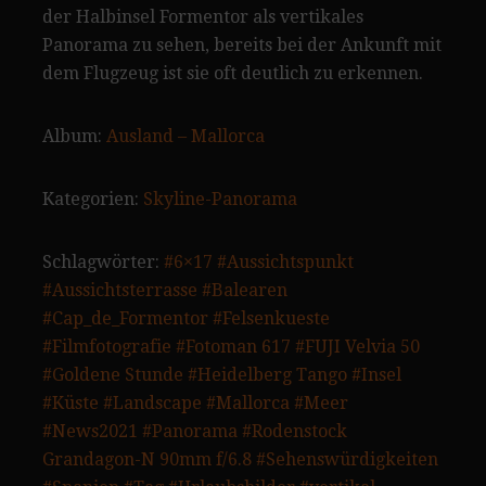
der Halbinsel Formentor als vertikales
Panorama zu sehen, bereits bei der Ankunft mit
dem Flugzeug ist sie oft deutlich zu erkennen.
Album:
Ausland – Mallorca
Kategorien:
Skyline-Panorama
Schlagwörter:
#6×17
#Aussichtspunkt
#Aussichtsterrasse
#Balearen
#Cap_de_Formentor
#Felsenkueste
#Filmfotografie
#Fotoman 617
#FUJI Velvia 50
#Goldene Stunde
#Heidelberg Tango
#Insel
#Küste
#Landscape
#Mallorca
#Meer
#News2021
#Panorama
#Rodenstock
Grandagon-N 90mm f/6.8
#Sehenswürdigkeiten