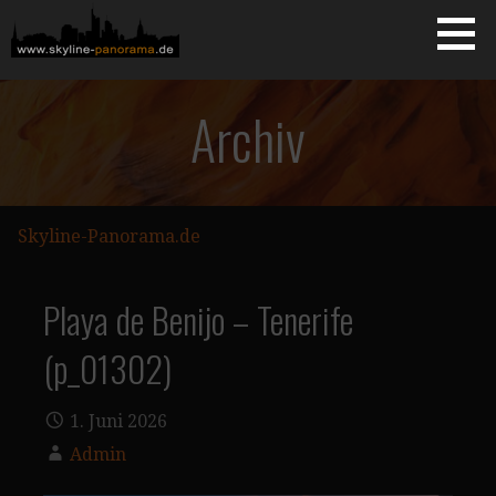
Zum
Inhalt
springen
Starseite
SKYLINE-PANORAMA.DE
Archiv
Skyline-Panorama.de
Playa de Benijo – Tenerife
(p_01302)
1. Juni 2026
Admin