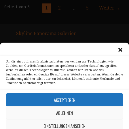
Gmedia
Seite 1 von 5
1
2
…
5
Weiter →
Posts
Navigation
Skyline Panorama Galerien
Drum Scan Service
Sitemap Page
Um dir ein optimales Erlebnis zu bieten, verwenden wir Technologien wie
Cookies, um Geräteinformationen zu speichern und/oder darauf zuzugreifen.
Kontakt
Wenn du diesen Technologien zustimmst, können wir Daten wie das
Surfverhalten oder eindeutige IDs auf dieser Website verarbeiten. Wenn du deine
Alle Bilder unterliegen dem Urheberrecht von
Zustimmung nicht erteilst oder zurückziehst, können bestimmte Merkmale und
Funktionen beeinträchtigt werden.
Sebastian Trandafir
.
All pictures © 2008 – 2026 by
Sebastian Trandafir
AKZEPTIEREN
ABLEHNEN
Impressum
Datenschutz
EINSTELLUNGEN ANSEHEN