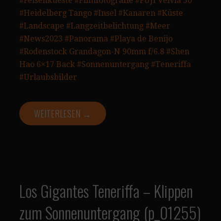
#Felsenkueste
#Filmfotografie
#FUJI Velvia 50
#Heidelberg Tango
#Insel
#Kanaren
#Küste
#Landscape
#Langzeitbelichtung
#Meer
#News2023
#Panorama
#Playa de Benijo
#Rodenstock Grandagon-N 90mm f/6.8
#Shen
Hao 6×17 Back
#Sonnenuntergang
#Teneriffa
#Urlaubsbilder
WEITERLESEN →
Los Gigantes Teneriffa – Klippen
zum Sonnenuntergang (p_01255)