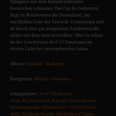
Felsspitze mit dem beeindruckenden
Seezeichen erkennen. Das Cap de Formentor
liegt im Nordwesten der Ferieninsel, am
nördlichen Ende der Serra de Tramuntana und
ist durch eine gut ausgebaute Zufahrtsstraße
sicher mit dem Auto erreichbar. Hier zu sehen
ist der Leuchtturm als 6×17 Panorama im
letzten Licht der untergehenden Sonne.
Album:
Ausland – Mallorca
Kategorien:
Skyline-Panorama
Schlagwörter:
#6×17
#Balearen
#Cap_de_Formentor
#Europa
#Felsenkueste
#Filmfotografie
#Fotoman 617
#FUJI Provia
400X
#Goldene Stunde
#Heidelberg Tango