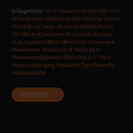
Schlagwörter:
#6×17
#Aussichtspunkt
#DIY 6×17
#Felsenkueste
#Filmfotografie
#Goldene Stunde
#Heidelberg Tango
#Kanaren
#Kodak Portra
160
#Küste
#Landscape
#Langzeitbelichtung
#Los_Gigantes
#Meer
#News2023
#Panorama
#Rodenstock Grandagon-N 90mm f/6.8
#Sehenswürdigkeiten
#Shen Hao 6×17 Back
#Sonnenuntergang
#Spanien
#Tag
#Teneriffa
#Urlaubsbilder
WEITERLESEN →