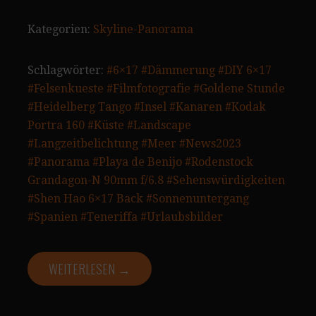
Kategorien:
Skyline-Panorama
Schlagwörter:
#6×17
#Dämmerung
#DIY 6×17
#Felsenkueste
#Filmfotografie
#Goldene Stunde
#Heidelberg Tango
#Insel
#Kanaren
#Kodak
Portra 160
#Küste
#Landscape
#Langzeitbelichtung
#Meer
#News2023
#Panorama
#Playa de Benijo
#Rodenstock
Grandagon-N 90mm f/6.8
#Sehenswürdigkeiten
#Shen Hao 6×17 Back
#Sonnenuntergang
#Spanien
#Teneriffa
#Urlaubsbilder
WEITERLESEN →