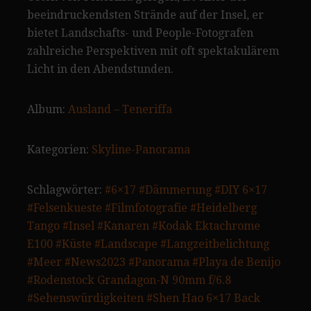
beeindruckendsten Strände auf der Insel, er
bietet Landschafts- und People-Fotografen
zahlreiche Perspektiven mit oft spektakulärem
Licht in den Abendstunden.
Album:
Ausland – Teneriffa
Kategorien:
Skyline-Panorama
Schlagwörter:
#6×17
#Dämmerung
#DIY 6×17
#Felsenkueste
#Filmfotografie
#Heidelberg
Tango
#Insel
#Kanaren
#Kodak Ektachrome
E100
#Küste
#Landscape
#Langzeitbelichtung
#Meer
#News2023
#Panorama
#Playa de Benijo
#Rodenstock Grandagon-N 90mm f/6.8
#Sehenswürdigkeiten
#Shen Hao 6×17 Back