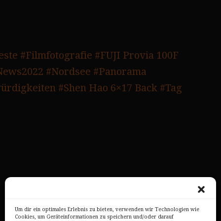
este
#Filmfotografie
#FUJI Provia 100F
News2022
#Nordsee
#Panorama
ürdigkeiten
#Shen Hao 6×17 Back
#Tag
Um dir ein optimales Erlebnis zu bieten, verwenden wir Technologien wie
Cookies, um Geräteinformationen zu speichern und/oder darauf