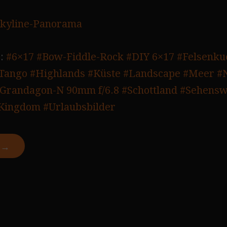
kyline-Panorama
:
#6×17
#Bow-Fiddle-Rock
#DIY 6×17
#Felsenku
 Tango
#Highlands
#Küste
#Landscape
#Meer
#
 Grandagon-N 90mm f/6.8
#Schottland
#Sehensw
 Kingdom
#Urlaubsbilder
N →