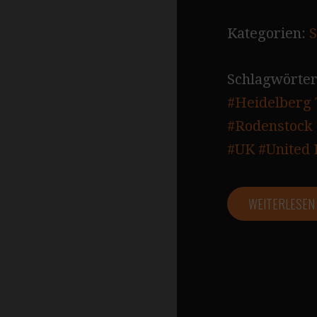
Kategorien:
S
Schlagwörter
#Heidelberg
#Rodenstock
#UK
#United
WEITERLESE