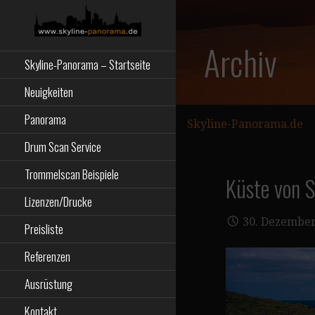
Zum
Inhalt
springen
Starseite
SKYLINE-
Archiv
Skyline-Panorama – Startseite
PANORAMA.DE
Neuigkeiten
Panorama
Skyline-Panorama.de
Drum Scan Service
Trommelscan Beispiele
Küste von 
Lizenzen/Drucke
30. Dezember
Preisliste
Referenzen
Ausrüstung
Kontakt