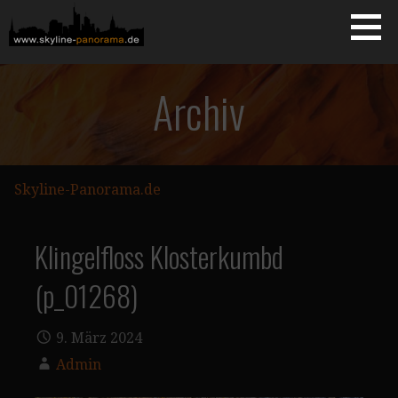
Zum
Inhalt
springen
Starseite
SKYLINE-PANORAMA.DE
Archiv
Skyline-Panorama.de
Klingelfloss Klosterkumbd
(p_01268)
9. März 2024
Admin