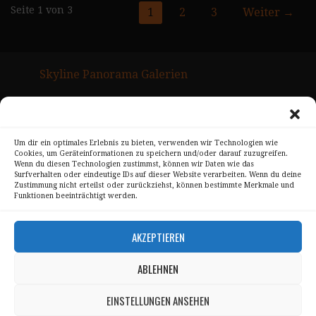
Gmedia
Seite 1 von 3
1
2
3
Weiter →
Posts
Navigation
Skyline Panorama Galerien
Drum Scan Service
Sitemap Page
Um dir ein optimales Erlebnis zu bieten, verwenden wir Technologien wie
Cookies, um Geräteinformationen zu speichern und/oder darauf zuzugreifen.
Kontakt
Wenn du diesen Technologien zustimmst, können wir Daten wie das
Surfverhalten oder eindeutige IDs auf dieser Website verarbeiten. Wenn du deine
Alle Bilder unterliegen dem Urheberrecht von
Zustimmung nicht erteilst oder zurückziehst, können bestimmte Merkmale und
Funktionen beeinträchtigt werden.
Sebastian Trandafir
.
All pictures © 2008 – 2026 by
Sebastian Trandafir
AKZEPTIEREN
ABLEHNEN
Impressum
Datenschutz
EINSTELLUNGEN ANSEHEN