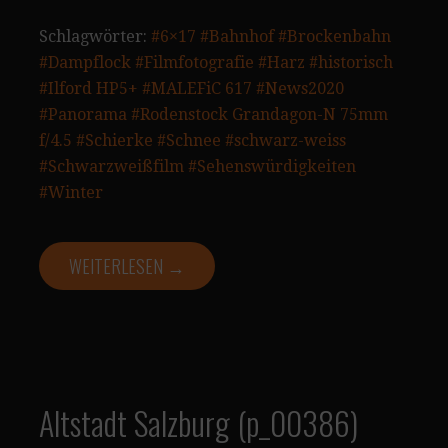
Schlagwörter:
#6×17
#Bahnhof
#Brockenbahn
#Dampflock
#Filmfotografie
#Harz
#historisch
#Ilford HP5+
#MALEFiC 617
#News2020
#Panorama
#Rodenstock Grandagon-N 75mm
f/4.5
#Schierke
#Schnee
#schwarz-weiss
#Schwarzweißfilm
#Sehenswürdigkeiten
#Winter
WEITERLESEN →
Altstadt Salzburg (p_00386)