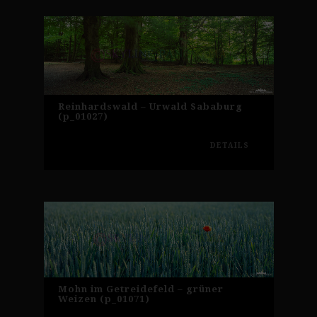
Reinhardswald – Urwald Sababurg
(p_01027)
DETAILS
Mohn im Getreidefeld – grüner
Weizen (p_01071)