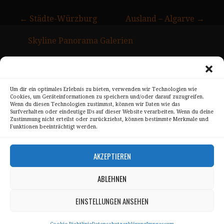
Beitragsnavigation
← Städte-Würzburg
Ausland – Algarve →
Skyline Panorama Galerien
Drum Scan Service
Sitemap Page
Um dir ein optimales Erlebnis zu bieten, verwenden wir Technologien wie
Cookies, um Geräteinformationen zu speichern und/oder darauf zuzugreifen.
Kontakt
Wenn du diesen Technologien zustimmst, können wir Daten wie das
Surfverhalten oder eindeutige IDs auf dieser Website verarbeiten. Wenn du deine
Alle Bilder unterliegen dem Urheberrecht von
Zustimmung nicht erteilst oder zurückziehst, können bestimmte Merkmale und
Funktionen beeinträchtigt werden.
Sebastian Trandafir
.
All pictures © 2008 – 2026 by
Sebastian Trandafir
AKZEPTIEREN
ABLEHNEN
Impressum
Datenschutz
EINSTELLUNGEN ANSEHEN
AGB