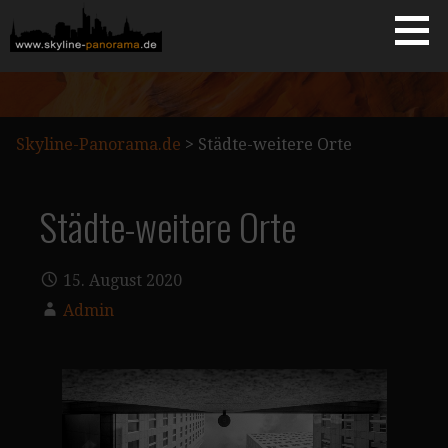
Zum
Inhalt
springen
Starseite
SKYLINE-PANORAMA.DE
Skyline-Panorama.de
>
Städte-weitere Orte
Städte-weitere Orte
15. August 2020
Admin