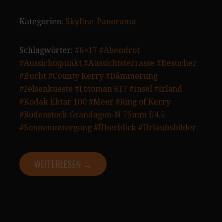
Kategorien:
Skyline-Panorama
Schlagwörter:
#6×17
#Abendrot
#Aussichtspunkt
#Aussichtsterrasse
#Besucher
#Bucht
#County Kerry
#Dämmerung
#Felsenkueste
#Fotoman 617
#Insel
#Irland
#Kodak Ektar 100
#Meer
#Ring of Kerry
#Rodenstock Grandagon-N 75mm f/4.5
#Sonnenuntergang
#Überblick
#Urlaubsbilder
WEITERLESEN →