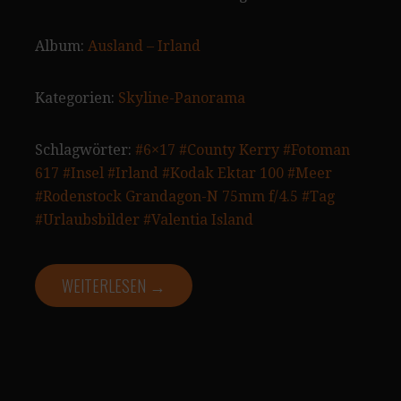
Album:
Ausland – Irland
Kategorien:
Skyline-Panorama
Schlagwörter:
#6×17
#County Kerry
#Fotoman
617
#Insel
#Irland
#Kodak Ektar 100
#Meer
#Rodenstock Grandagon-N 75mm f/4.5
#Tag
#Urlaubsbilder
#Valentia Island
WEITERLESEN →