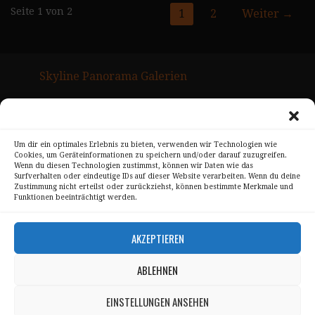
Gmedia
Seite 1 von 2
1
2
Weiter →
Posts
Navigation
Skyline Panorama Galerien
Drum Scan Service
Sitemap Page
Um dir ein optimales Erlebnis zu bieten, verwenden wir Technologien wie
Cookies, um Geräteinformationen zu speichern und/oder darauf zuzugreifen.
Kontakt
Wenn du diesen Technologien zustimmst, können wir Daten wie das
Surfverhalten oder eindeutige IDs auf dieser Website verarbeiten. Wenn du deine
Alle Bilder unterliegen dem Urheberrecht von
Zustimmung nicht erteilst oder zurückziehst, können bestimmte Merkmale und
Funktionen beeinträchtigt werden.
Sebastian Trandafir
.
All pictures © 2008 – 2026 by
Sebastian Trandafir
AKZEPTIEREN
ABLEHNEN
Impressum
Datenschutz
EINSTELLUNGEN ANSEHEN