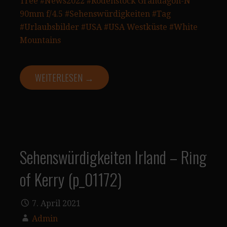
Tree
#News2022
#Rodenstock Grandagon-N
90mm f/4.5
#Sehenswürdigkeiten
#Tag
#Urlaubsbilder
#USA
#USA Westküste
#White
Mountains
WEITERLESEN →
Sehenswürdigkeiten Irland – Ring
of Kerry (p_01172)
7. April 2021
Admin