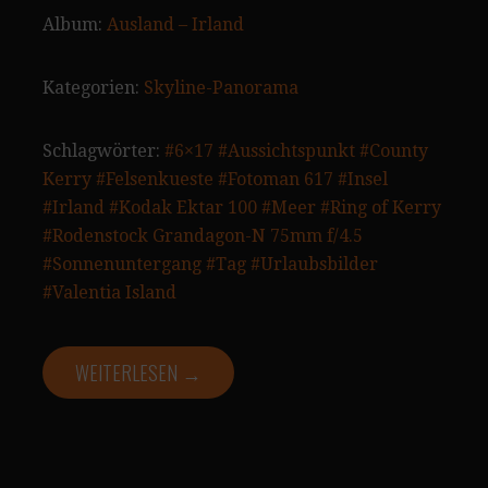
Album:
Ausland – Irland
Kategorien:
Skyline-Panorama
Schlagwörter:
#6×17
#Aussichtspunkt
#County
Kerry
#Felsenkueste
#Fotoman 617
#Insel
#Irland
#Kodak Ektar 100
#Meer
#Ring of Kerry
#Rodenstock Grandagon-N 75mm f/4.5
#Sonnenuntergang
#Tag
#Urlaubsbilder
#Valentia Island
WEITERLESEN →