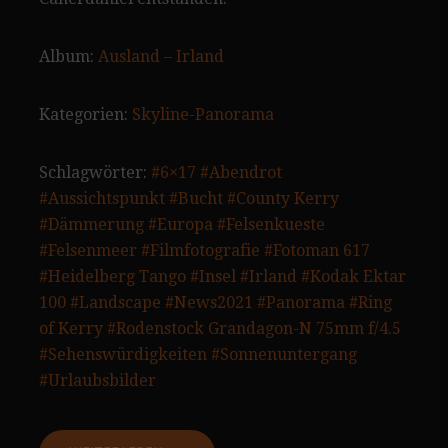
Album:
Ausland – Irland
Kategorien:
Skyline-Panorama
Schlagwörter:
#6×17
#Abendrot
#Aussichtspunkt
#Bucht
#County Kerry
#Dämmerung
#Europa
#Felsenkueste
#Felsenmeer
#Filmfotografie
#Fotoman 617
#Heidelberg Tango
#Insel
#Irland
#Kodak Ektar
100
#Landscape
#News2021
#Panorama
#Ring
of Kerry
#Rodenstock Grandagon-N 75mm f/4.5
#Sehenswürdigkeiten
#Sonnenuntergang
#Urlaubsbilder