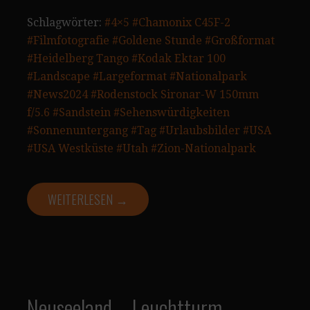
Schlagwörter:
#4×5
#Chamonix C45F-2
#Filmfotografie
#Goldene Stunde
#Großformat
#Heidelberg Tango
#Kodak Ektar 100
#Landscape
#Largeformat
#Nationalpark
#News2024
#Rodenstock Sironar-W 150mm
f/5.6
#Sandstein
#Sehenswürdigkeiten
#Sonnenuntergang
#Tag
#Urlaubsbilder
#USA
#USA Westküste
#Utah
#Zion-Nationalpark
WEITERLESEN →
Neuseeland – Leuchtturm