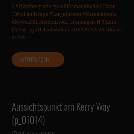
2
#Filmfotografie
#Großformat
#Kodak Ektar
100
#Landscape
#Largeformat
#Nationalpark
#News2021
#Rodenstock Grandagon-N 90mm
f/4.5
#Tag
#Urlaubsbilder
#USA
#USA Westküste
#Utah
WEITERLESEN →
Aussichtspunkt am Kerry Way
(p_01014)
23. August 2020