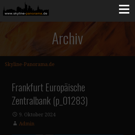
Zum
Inhalt
springen
Starseite
SKYLINE-PANORAMA.DE
Archiv
Skyline-Panorama.de
Frankfurt Europäische
Zentralbank (p_01283)
9. Oktober 2024
Admin