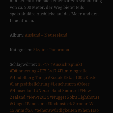
den Leuchtturm nach einer kurzen Wanderung
von ca. 900 Meter, der Weg bietet teils
spektakuläre Ausblicke auf das Meer und den
Leuchtturm.
Album:
Ausland – Neuseeland
Kategorien:
Skyline-Panorama
Schlagwörter:
#6×17
#Aussichtspunkt
#Dämmerung
#DIY 6×17
#Filmfotografie
#Heidelberg Tango
#Kodak Ektar 100
#Küste
#Langzeitbelichtung
#Leuchtturm
#Meer
#Neuseeland
#Neuseeland Südinsel
#New
Zealand
#News2024
#Nugget Point Lighthouse
#Otago
#Panorama
#Rodenstock Sironar-W
150mm f/5.6
#Sehenswürdigkeiten
#Shen Hao