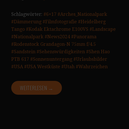
Schlagwörter:
#6×17
#Arches_Nationalpark
#Dämmerung
#Filmfotografie
#Heidelberg
Tango
#Kodak Ektachrome E100VS
#Landscape
#Nationalpark
#News2024
#Panorama
#Rodenstock Grandagon-N 75mm f/4.5
#Sandstein
#Sehenswürdigkeiten
#Shen Hao
PTB 617
#Sonnenuntergang
#Urlaubsbilder
#USA
#USA Westküste
#Utah
#Wahrzeichen
WEITERLESEN →