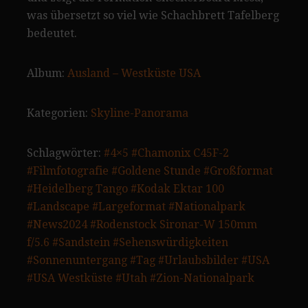
was übersetzt so viel wie Schachbrett Tafelberg
bedeutet.
Album:
Ausland – Westküste USA
Kategorien:
Skyline-Panorama
Schlagwörter:
#4×5
#Chamonix C45F-2
#Filmfotografie
#Goldene Stunde
#Großformat
#Heidelberg Tango
#Kodak Ektar 100
#Landscape
#Largeformat
#Nationalpark
#News2024
#Rodenstock Sironar-W 150mm
f/5.6
#Sandstein
#Sehenswürdigkeiten
#Sonnenuntergang
#Tag
#Urlaubsbilder
#USA
#USA Westküste
#Utah
#Zion-Nationalpark