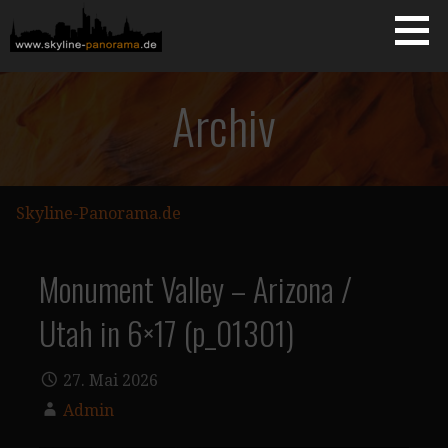
Zum
Inhalt
springen
Starseite
SKYLINE-PANORAMA.DE
Archiv
Skyline-Panorama.de
Monument Valley – Arizona /
Utah in 6×17 (p_01301)
27. Mai 2026
Admin