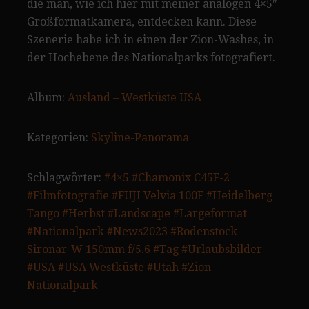
die man, wie ich hier mit meiner analogen 4×5″
Großformatkamera, entdecken kann. Diese
Szenerie habe ich in einen der Zion-Washes, in
der Hochebene des Nationalparks fotografiert.
Album:
Ausland – Westküste USA
Kategorien:
Skyline-Panorama
Schlagwörter:
#4×5
#Chamonix C45F-2
#Filmfotografie
#FUJI Velvia 100F
#Heidelberg
Tango
#Herbst
#Landscape
#Largeformat
#Nationalpark
#News2023
#Rodenstock
Sironar-W 150mm f/5.6
#Tag
#Urlaubsbilder
#USA
#USA Westküste
#Utah
#Zion-
Nationalpark