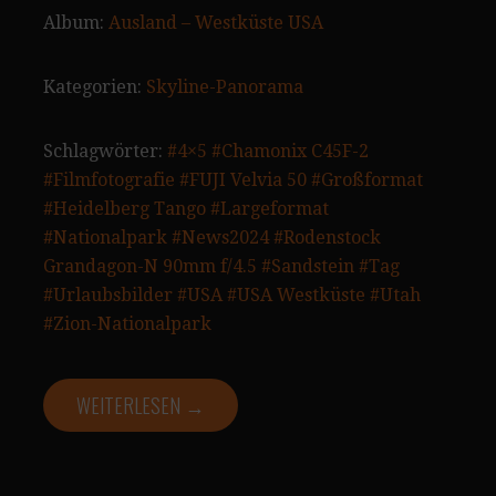
Album:
Ausland – Westküste USA
Kategorien:
Skyline-Panorama
Schlagwörter:
#4×5
#Chamonix C45F-2
#Filmfotografie
#FUJI Velvia 50
#Großformat
#Heidelberg Tango
#Largeformat
#Nationalpark
#News2024
#Rodenstock
Grandagon-N 90mm f/4.5
#Sandstein
#Tag
#Urlaubsbilder
#USA
#USA Westküste
#Utah
#Zion-Nationalpark
WEITERLESEN →