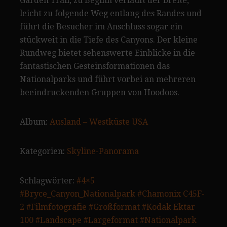
Garden Trail, zu Beginn verläuft der breite,
leicht zu folgende Weg entlang des Randes und
führt die Besucher im Anschluss sogar ein
stückweit in die Tiefe des Canyons. Der kleine
Rundweg bietet sehenswerte Einblicke in die
fantastischen Gesteinsformationen das
Nationalparks und führt vorbei an mehreren
beeindruckenden Gruppen von Hoodoos.
Album:
Ausland – Westküste USA
Kategorien:
Skyline-Panorama
Schlagwörter:
#4×5
#Bryce_Canyon_Nationalpark
#Chamonix C45F-
2
#Filmfotografie
#Großformat
#Kodak Ektar
100
#Landscape
#Largeformat
#Nationalpark