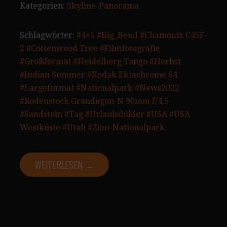
Kategorien:
Skyline-Panorama
Schlagwörter:
#4×5
#Big_Bend
#Chamonix C45F-
2
#Cottenwood Tree
#Filmfotografie
#Großformat
#Heidelberg Tango
#Herbst
#Indian Summer
#Kodak Ektachrome 64
#Largeformat
#Nationalpark
#News2022
#Rodenstock Grandagon-N 90mm f/4.5
#Sandstein
#Tag
#Urlaubsbilder
#USA
#USA
Westküste
#Utah
#Zion-Nationalpark
WEITERLESEN →