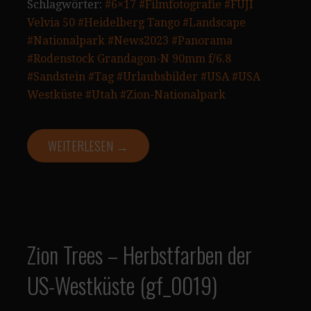
Schlagwörter:
#6×17
#Filmfotografie
#FUJI
Velvia 50
#Heidelberg Tango
#Landscape
#Nationalpark
#News2023
#Panorama
#Rodenstock Grandagon-N 90mm f/6.8
#Sandstein
#Tag
#Urlaubsbilder
#USA
#USA
Westküste
#Utah
#Zion-Nationalpark
WEITERLESEN →
Zion Trees – Herbstfarben der
US-Westküste (gf_0019)