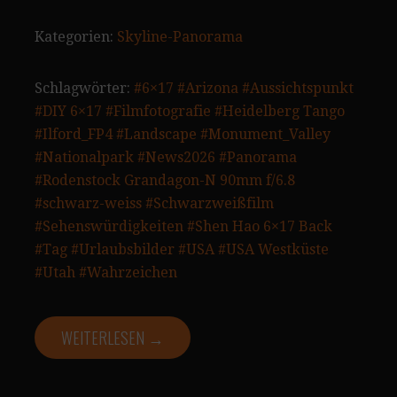
Kategorien:
Skyline-Panorama
Schlagwörter:
#6×17
#Arizona
#Aussichtspunkt
#DIY 6×17
#Filmfotografie
#Heidelberg Tango
#Ilford_FP4
#Landscape
#Monument_Valley
#Nationalpark
#News2026
#Panorama
#Rodenstock Grandagon-N 90mm f/6.8
#schwarz-weiss
#Schwarzweißfilm
#Sehenswürdigkeiten
#Shen Hao 6×17 Back
#Tag
#Urlaubsbilder
#USA
#USA Westküste
#Utah
#Wahrzeichen
WEITERLESEN →