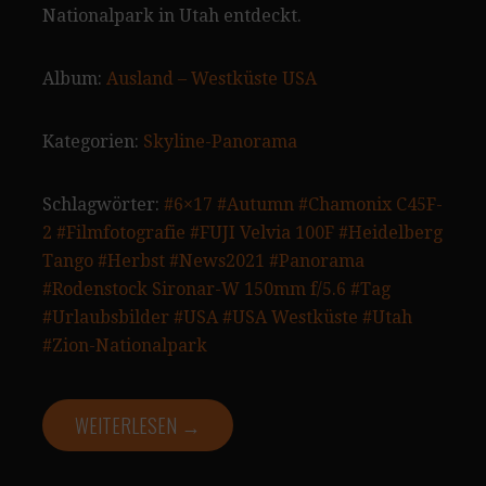
Nationalpark in Utah entdeckt.
Album:
Ausland – Westküste USA
Kategorien:
Skyline-Panorama
Schlagwörter:
#6×17
#Autumn
#Chamonix C45F-
2
#Filmfotografie
#FUJI Velvia 100F
#Heidelberg
Tango
#Herbst
#News2021
#Panorama
#Rodenstock Sironar-W 150mm f/5.6
#Tag
#Urlaubsbilder
#USA
#USA Westküste
#Utah
#Zion-Nationalpark
WEITERLESEN →