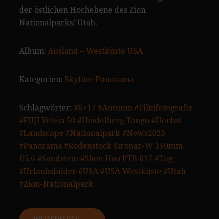
der östlichen Hochebene des Zion
Nationalparks/ Utah.
Album:
Ausland – Westküste USA
Kategorien:
Skyline-Panorama
Schlagwörter:
#6×17
#Autumn
#Filmfotografie
#FUJI Velvia 50
#Heidelberg Tango
#Herbst
#Landscape
#Nationalpark
#News2023
#Panorama
#Rodenstock Sironar-W 150mm
f/5.6
#Sandstein
#Shen Hao PTB 617
#Tag
#Urlaubsbilder
#USA
#USA Westküste
#Utah
#Zion-Nationalpark