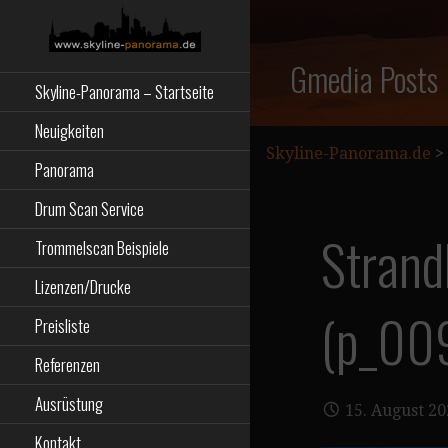
Zum
Inhalt
springen
Starseite
SKYLINE-
Gmedia Posts
Skyline-Panorama – Startseite
PANORAMA.DE
Neuigkeiten
Skyline-Panorama.de
>
Panorama
Drum Scan Service
Strand
Trommelscan Beispiele
Lizenzen/Drucke
(p_00
Preisliste
Referenzen
Ausrüstung
15. August 2
Kontakt