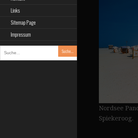
Links
Sitemap Page
Impressum
SEARCH
FOR:
Nordsee Pano
Spiekeroog.