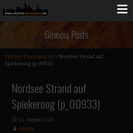
Zum
Inhalt
springen
Starseite
SKYLINE-PANORAMA.DE
Gmedia Posts
Skyline-Panorama.de
>
Nordsee Strand auf
Spiekeroog (p_00933)
Nordsee Strand auf
Spiekeroog (p_00933)
15. August 2020
Admin