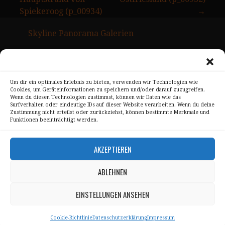
Spiekeroog (p_00934)
→
Skyline Panorama Galerien
Drum Scan Service
Sitemap Page
Um dir ein optimales Erlebnis zu bieten, verwenden wir Technologien wie
Cookies, um Geräteinformationen zu speichern und/oder darauf zuzugreifen.
Kontakt
Wenn du diesen Technologien zustimmst, können wir Daten wie das
Surfverhalten oder eindeutige IDs auf dieser Website verarbeiten. Wenn du deine
Alle Bilder unterliegen dem Urheberrecht von
Zustimmung nicht erteilst oder zurückziehst, können bestimmte Merkmale und
Funktionen beeinträchtigt werden.
Sebastian Trandafir
.
All pictures © 2008 – 2026 by
Sebastian Trandafir
AKZEPTIEREN
ABLEHNEN
Impressum
Datenschutz
EINSTELLUNGEN ANSEHEN
AGB
Cookie-Richtlinie
Datenschutzerklärung
Impressum