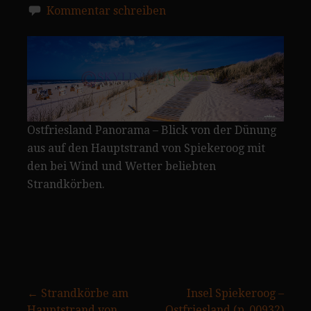
Kommentar schreiben
Ostfriesland Panorama – Blick von der Dünung
aus auf den Hauptstrand von Spiekeroog mit
den bei Wind und Wetter beliebten
Strandkörben.
Beitragsnavigation
← Strandkörbe am
Insel Spiekeroog –
Hauptstrand von
Ostfriesland (p_00932)