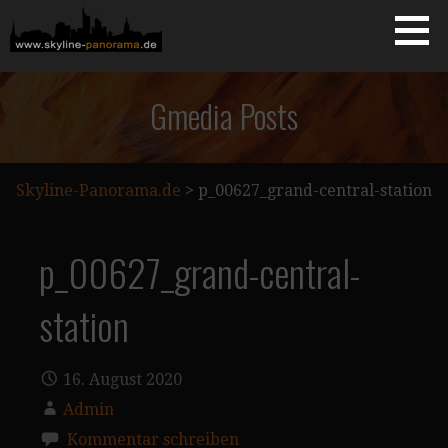
Zum
Inhalt
springen
Starseite
SKYLINE-PANORAMA.DE
Gmedia Posts
Skyline-Panorama.de
>
p_00627_grand-central-station
p_00627_grand-central-
station
16. August 2020
Admin
Kommentar schreiben