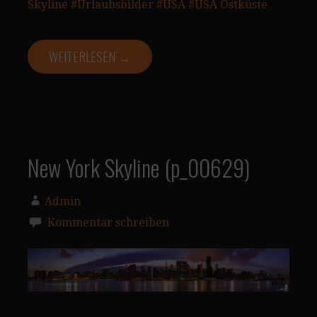
Skyline
#Urlaubsbilder
#USA
#USA Ostküste
WEITERLESEN →
New York Skyline (p_00629)
Admin
Kommentar schreiben