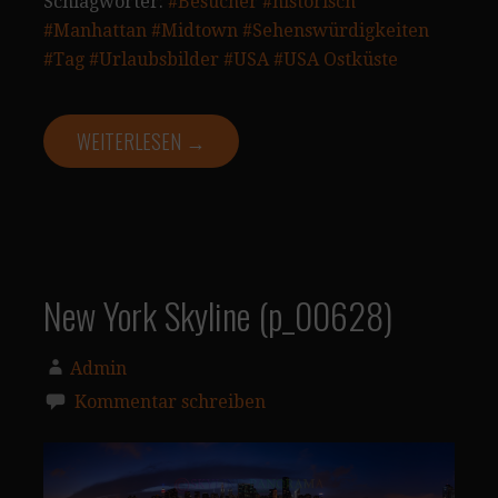
Schlagwörter:
#Besucher
#historisch
#Manhattan
#Midtown
#Sehenswürdigkeiten
#Tag
#Urlaubsbilder
#USA
#USA Ostküste
WEITERLESEN →
New York Skyline (p_00628)
Admin
Kommentar schreiben