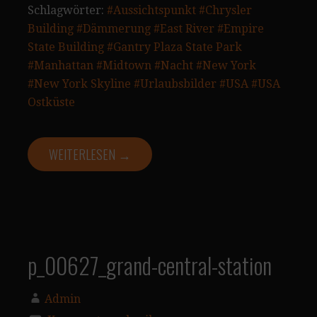
Schlagwörter:
#Aussichtspunkt
#Chrysler
Building
#Dämmerung
#East River
#Empire
State Building
#Gantry Plaza State Park
#Manhattan
#Midtown
#Nacht
#New York
#New York Skyline
#Urlaubsbilder
#USA
#USA
Ostküste
WEITERLESEN →
p_00627_grand-central-station
Admin