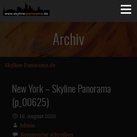
Zum
Inhalt
springen
Starseite
SKYLINE-PANORAMA.DE
Archiv
Skyline-Panorama.de
New York – Skyline Panorama
(p_00625)
16. August 2020
Admin
Kommentar schreiben