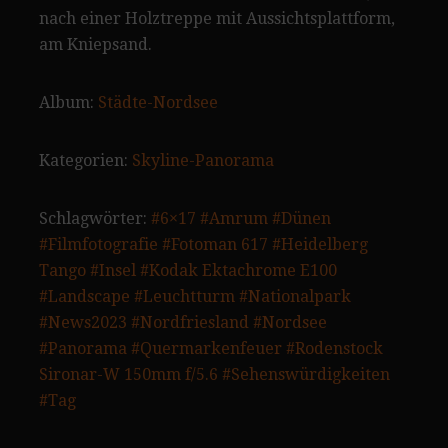
nach einer Holztreppe mit Aussichtsplattform,
am Kniepsand.
Album:
Städte-Nordsee
Kategorien:
Skyline-Panorama
Schlagwörter:
#6×17
#Amrum
#Dünen
#Filmfotografie
#Fotoman 617
#Heidelberg
Tango
#Insel
#Kodak Ektachrome E100
#Landscape
#Leuchtturm
#Nationalpark
#News2023
#Nordfriesland
#Nordsee
#Panorama
#Quermarkenfeuer
#Rodenstock
Sironar-W 150mm f/5.6
#Sehenswürdigkeiten
#Tag