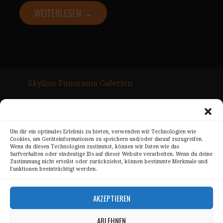
WEITERLESEN →
Skyline Panorama Galerien
Drum Scan Service
Sitemap Page
Um dir ein optimales Erlebnis zu bieten, verwenden wir Technologien wie
Cookies, um Geräteinformationen zu speichern und/oder darauf zuzugreifen.
Kontakt
Wenn du diesen Technologien zustimmst, können wir Daten wie das
Surfverhalten oder eindeutige IDs auf dieser Website verarbeiten. Wenn du deine
Alle Bilder unterliegen dem Urheberrecht von
Zustimmung nicht erteilst oder zurückziehst, können bestimmte Merkmale und
Funktionen beeinträchtigt werden.
Sebastian Trandafir
.
All pictures © 2008 – 2026 by
Sebastian Trandafir
AKZEPTIEREN
ABLEHNEN
Impressum