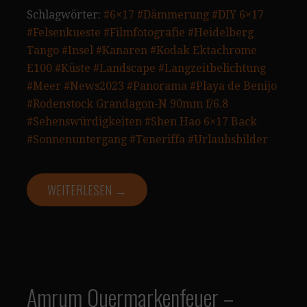
Schlagwörter:
#6×17
#Dämmerung
#DIY 6×17
#Felsenkueste
#Filmfotografie
#Heidelberg
Tango
#Insel
#Kanaren
#Kodak Ektachrome
E100
#Küste
#Landscape
#Langzeitbelichtung
#Meer
#News2023
#Panorama
#Playa de Benijo
#Rodenstock Grandagon-N 90mm f/6.8
#Sehenswürdigkeiten
#Shen Hao 6×17 Back
#Sonnenuntergang
#Teneriffa
#Urlaubsbilder
WEITERLESEN →
Amrum Quermarkenfeuer –