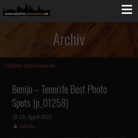
Zum
Inhalt
springen
Starseite
SKYLINE-PANORAMA.DE
Archiv
Skyline-Panorama.de
Benijo – Tenerife Best Photo
Spots (p_01258)
23. April 2023
Admin