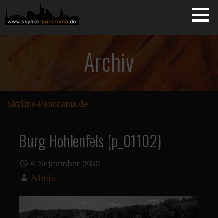
Zum
Inhalt
springen
Starseite
SKYLINE-PANORAMA.DE
Archiv
Skyline-Panorama.de
Burg Hohlenfels (p_01102)
6. September 2020
Admin