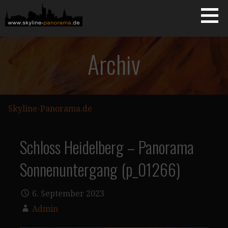
Zum
Inhalt
springen
Starseite
SKYLINE-PANORAMA.DE
Archiv
Skyline-Panorama.de
Schloss Heidelberg – Panorama
Sonnenuntergang (p_01266)
6. September 2023
Admin