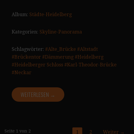
Album:
Städte-Heidelberg
Kategorien:
Skyline-Panorama
Schlagwörter:
#Alte_Brücke
#Altstadt
#Brückentor
#Dämmerung
#Heidelberg
#Heidelberger Schloss
#Karl-Theodor-Brücke
#Neckar
WEITERLESEN →
Gmedia
Seite 1 von 2
1
2
Weiter →