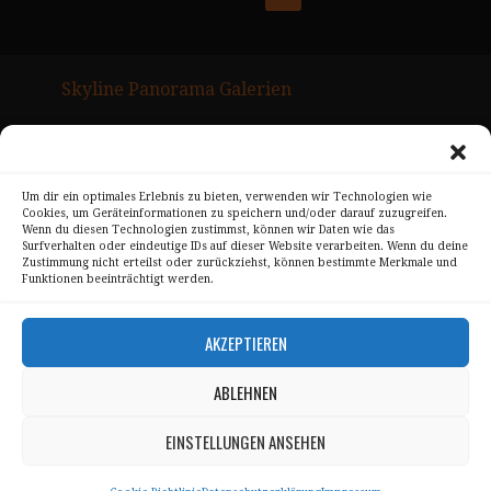
Posts
Navigation
Skyline Panorama Galerien
Drum Scan Service
Sitemap Page
Um dir ein optimales Erlebnis zu bieten, verwenden wir Technologien wie
Cookies, um Geräteinformationen zu speichern und/oder darauf zuzugreifen.
Kontakt
Wenn du diesen Technologien zustimmst, können wir Daten wie das
Surfverhalten oder eindeutige IDs auf dieser Website verarbeiten. Wenn du deine
Alle Bilder unterliegen dem Urheberrecht von
Zustimmung nicht erteilst oder zurückziehst, können bestimmte Merkmale und
Funktionen beeinträchtigt werden.
Sebastian Trandafir
.
All pictures © 2008 – 2026 by
Sebastian Trandafir
AKZEPTIEREN
ABLEHNEN
Impressum
Datenschutz
EINSTELLUNGEN ANSEHEN
AGB