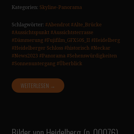
Kategorien:
Skyline-Panorama
Schlagwörter:
#Abendrot
#Alte_Brücke
#Aussichtspunkt
#Aussichtsterrasse
#Dämmerung
#Fujifilm_GFX50S_II
#Heidelberg
#Heidelberger Schloss
#historisch
#Neckar
#News2023
#Panorama
#Sehenswürdigkeiten
#Sonnenuntergang
#Überblick
WEITERLESEN →
Bilder von Heidelberg (p_00076)