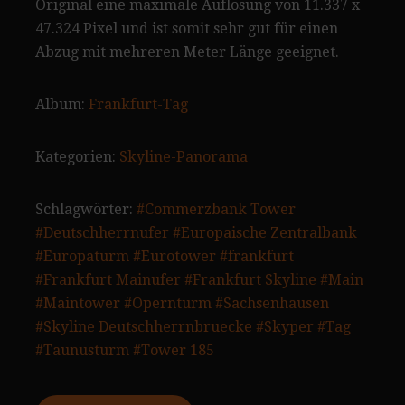
Original eine maximale Auflösung von 11.337 x
47.324 Pixel und ist somit sehr gut für einen
Abzug mit mehreren Meter Länge geeignet.
Album:
Frankfurt-Tag
Kategorien:
Skyline-Panorama
Schlagwörter:
#Commerzbank Tower
#Deutschherrnufer
#Europaische Zentralbank
#Europaturm
#Eurotower
#frankfurt
#Frankfurt Mainufer
#Frankfurt Skyline
#Main
#Maintower
#Opernturm
#Sachsenhausen
#Skyline Deutschherrnbruecke
#Skyper
#Tag
#Taunusturm
#Tower 185