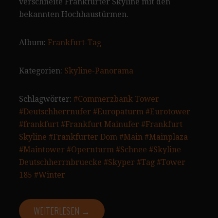
verschneite Frankfurter Skyline mit den
bekannten Hochhaustürmen.
Album:
Frankfurt-Tag
Kategorien:
Skyline-Panorama
Schlagwörter:
#Commerzbank Tower
#Deutschherrnufer
#Europaturm
#Eurotower
#frankfurt
#Frankfurt Mainufer
#Frankfurt
Skyline
#Frankfurter Dom
#Main
#Mainplaza
#Maintower
#Opernturm
#Schnee
#Skyline
Deutschherrnbruecke
#Skyper
#Tag
#Tower
185
#Winter
WEITERLESEN →