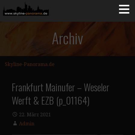
Zum
Inhalt
springen
Starseite
SKYLINE-PANORAMA.DE
Archiv
Skyline-Panorama.de
Frankfurt Mainufer – Weseler
Werft & EZB (p_01164)
22. März 2021
Admin