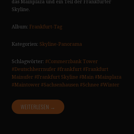
das Mainplaza und ein Teil der Frankfurter
Skyline.
Album:
Frankfurt-Tag
Kategorien:
Skyline-Panorama
Schlagwörter:
#Commerzbank Tower
#Deutschherrnufer
#frankfurt
#Frankfurt
Mainufer
#Frankfurt Skyline
#Main
#Mainplaza
#Maintower
#Sachsenhausen
#Schnee
#Winter
WEITERLESEN →