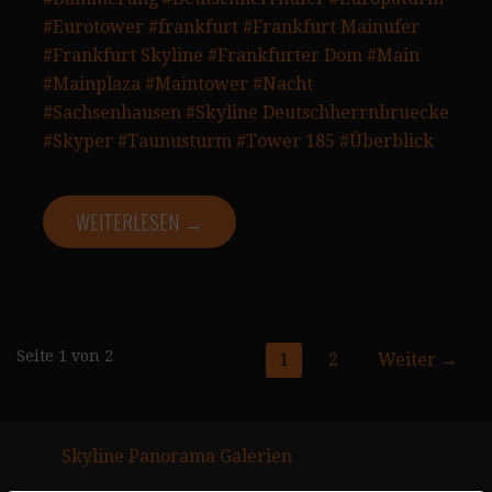
#Eurotower
#frankfurt
#Frankfurt Mainufer
#Frankfurt Skyline
#Frankfurter Dom
#Main
#Mainplaza
#Maintower
#Nacht
#Sachsenhausen
#Skyline Deutschherrnbruecke
#Skyper
#Taunusturm
#Tower 185
#Überblick
WEITERLESEN →
Gmedia
Seite 1 von 2
1
2
Weiter →
Posts
Navigation
Skyline Panorama Galerien