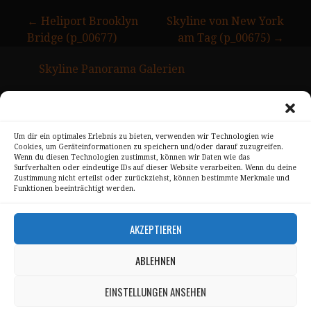
Beitragsnavigation
← Heliport Brooklyn
Skyline von New York
Bridge (p_00677)
am Tag (p_00675) →
Skyline Panorama Galerien
Drum Scan Service
Sitemap Page
Um dir ein optimales Erlebnis zu bieten, verwenden wir Technologien wie
Cookies, um Geräteinformationen zu speichern und/oder darauf zuzugreifen.
Kontakt
Wenn du diesen Technologien zustimmst, können wir Daten wie das
Surfverhalten oder eindeutige IDs auf dieser Website verarbeiten. Wenn du deine
Alle Bilder unterliegen dem Urheberrecht von
Zustimmung nicht erteilst oder zurückziehst, können bestimmte Merkmale und
Funktionen beeinträchtigt werden.
Sebastian Trandafir
.
All pictures © 2008 – 2026 by
Sebastian Trandafir
AKZEPTIEREN
ABLEHNEN
Impressum
Datenschutz
EINSTELLUNGEN ANSEHEN