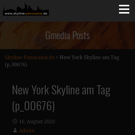
Zum
Inhalt
springen
Starseite
SKYLINE-PANORAMA.DE
Gmedia Posts
Skyline-Panorama.de
>
New York Skyline am Tag
(p_00676)
New York Skyline am Tag
(p_00676)
16. August 2020
Admin