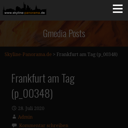
Zum
Inhalt
springen
Starseite
SKYLINE-PANORAMA.DE
Gmedia Posts
Skyline-Panorama.de
>
Frankfurt am Tag (p_00348)
Frankfurt am Tag
(p_00348)
28. Juli 2020
Admin
Kommentar schreiben