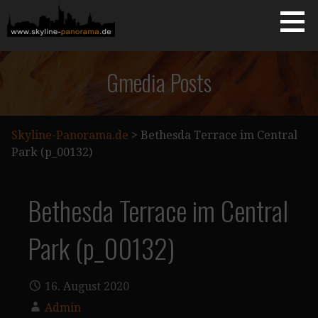
Zum
Inhalt
springen
Starseite
SKYLINE-PANORAMA.DE
Gmedia Posts
Skyline-Panorama.de
>
Bethesda Terrace im Central
Park (p_00132)
Bethesda Terrace im Central
Park (p_00132)
16. August 2020
Admin