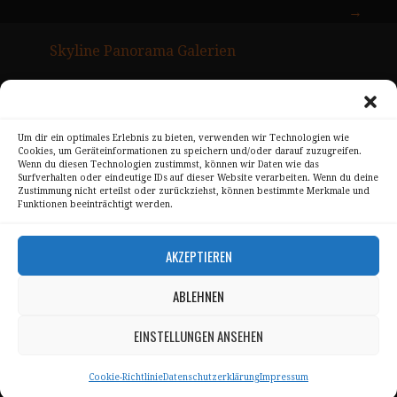
→
Skyline Panorama Galerien
Drum Scan Service
Sitemap Page
Um dir ein optimales Erlebnis zu bieten, verwenden wir Technologien wie
Cookies, um Geräteinformationen zu speichern und/oder darauf zuzugreifen.
Kontakt
Wenn du diesen Technologien zustimmst, können wir Daten wie das
Surfverhalten oder eindeutige IDs auf dieser Website verarbeiten. Wenn du deine
Alle Bilder unterliegen dem Urheberrecht von
Zustimmung nicht erteilst oder zurückziehst, können bestimmte Merkmale und
Funktionen beeinträchtigt werden.
Sebastian Trandafir
.
All pictures © 2008 – 2026 by
Sebastian Trandafir
AKZEPTIEREN
ABLEHNEN
Impressum
Datenschutz
EINSTELLUNGEN ANSEHEN
AGB
Cookie-Richtlinie
Datenschutzerklärung
Impressum