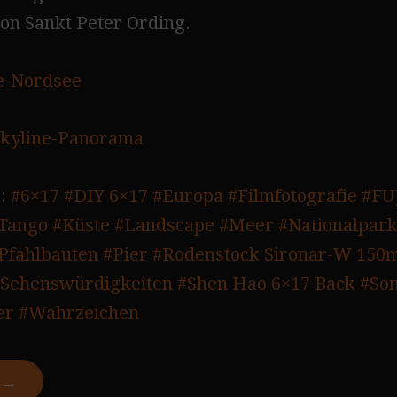
on Sankt Peter Ording.
e-Nordsee
kyline-Panorama
:
#6×17
#DIY 6×17
#Europa
#Filmfotografie
#FU
 Tango
#Küste
#Landscape
#Meer
#Nationalpar
Pfahlbauten
#Pier
#Rodenstock Sironar-W 150m
Sehenswürdigkeiten
#Shen Hao 6×17 Back
#So
er
#Wahrzeichen
N →