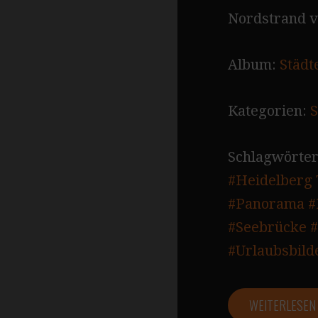
Nordstrand v
Album:
Städt
Kategorien:
S
Schlagwörter
#Heidelberg
#Panorama
#
#Seebrücke
#
#Urlaubsbild
WEITERLESE