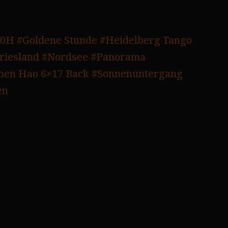
00H
#Goldene Stunde
#Heidelberg Tango
riesland
#Nordsee
#Panorama
hen Hao 6×17 Back
#Sonnenuntergang
en