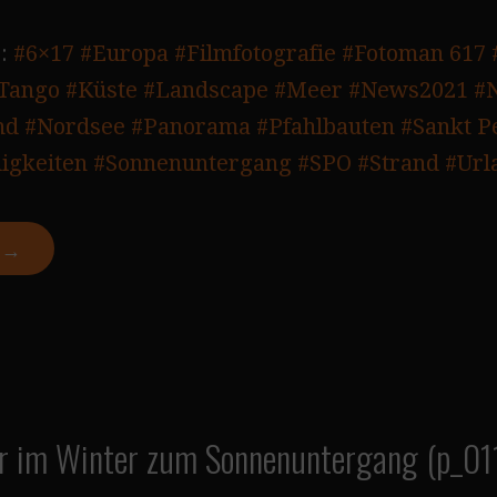
:
#6×17
#Europa
#Filmfotografie
#Fotoman 617
 Tango
#Küste
#Landscape
#Meer
#News2021
#
nd
#Nordsee
#Panorama
#Pfahlbauten
#Sankt P
igkeiten
#Sonnenuntergang
#SPO
#Strand
#Url
N →
 im Winter zum Sonnenuntergang (p_01