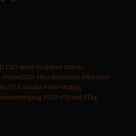
JI PRO 400H
#Goldene Stunde
k
#News2023
#Nordfriesland
#Nordsee
m f/5.6
#Sankt Peter-Ording
nnenuntergang
#SPO
#Strand
#Tag