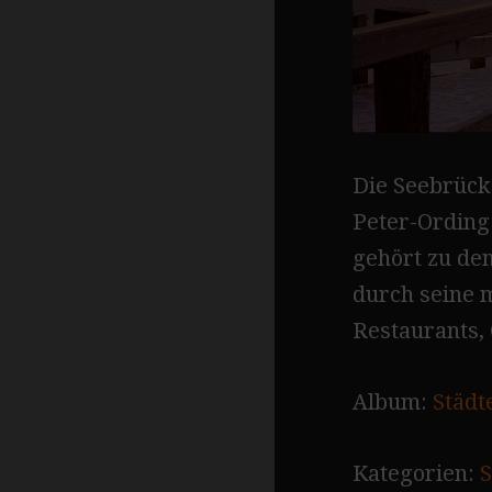
Die Seebrück
Peter-Ording
gehört zu den
durch seine 
Restaurants,
Album:
Städt
Kategorien:
S