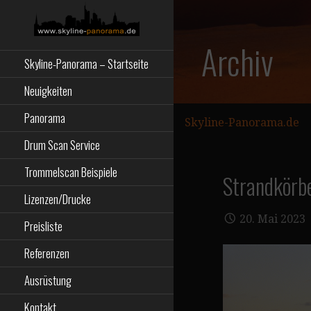
Zum
Inhalt
springen
Starseite
SKYLINE-
Archiv
Skyline-Panorama – Startseite
PANORAMA.DE
Neuigkeiten
Panorama
Skyline-Panorama.de
Drum Scan Service
Trommelscan Beispiele
Strandkörb
Lizenzen/Drucke
20. Mai 2023
Preisliste
Referenzen
Ausrüstung
Kontakt