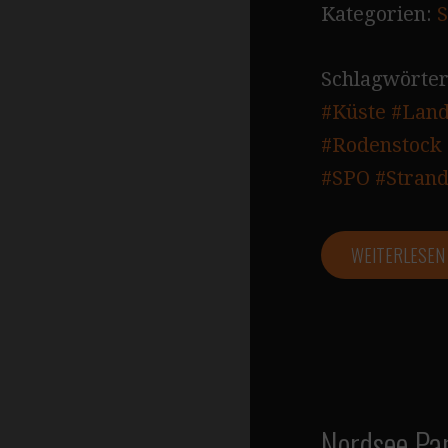
Kategorien:
S
Schlagwörter
#Küste
#Land
#Rodenstock 
#SPO
#Stran
WEITERLESE
Nordsee Pa