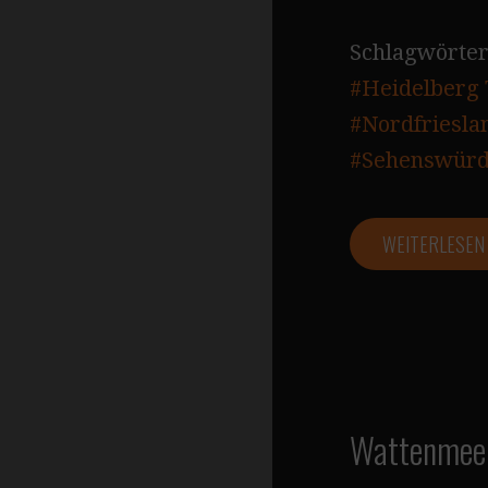
Schlagwörter
#Heidelberg
#Nordfriesla
#Sehenswürd
WEITERLESE
Wattenmeer