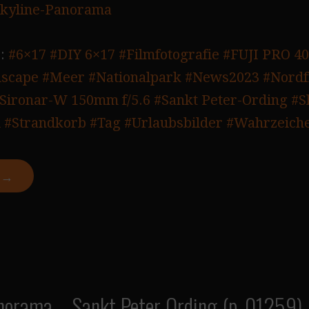
kyline-Panorama
:
#6×17
#DIY 6×17
#Filmfotografie
#FUJI PRO 4
scape
#Meer
#Nationalpark
#News2023
#Nordf
Sironar-W 150mm f/5.6
#Sankt Peter-Ording
#S
d
#Strandkorb
#Tag
#Urlaubsbilder
#Wahrzeich
N →
norama – Sankt Peter Ording (p_01259)