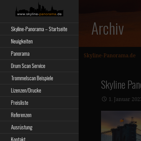
Zum
Inhalt
springen
Starseite
SKYLINE-
Archiv
Skyline-Panorama – Startseite
PANORAMA.DE
Neuigkeiten
Panorama
Skyline-Panorama.de
Drum Scan Service
Trommelscan Beispiele
Skyline Pa
Lizenzen/Drucke
1. Januar 202
Preisliste
Referenzen
Ausrüstung
Kontakt