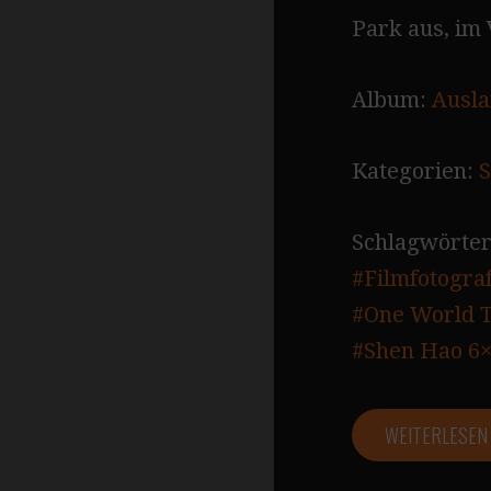
Park aus, im 
Album:
Ausla
Kategorien:
S
Schlagwörter
#Filmfotograf
#One World T
#Shen Hao 6×
WEITERLESE