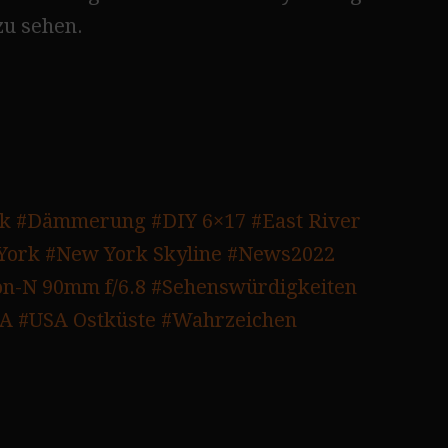
zu sehen.
rk
#Dämmerung
#DIY 6×17
#East River
York
#New York Skyline
#News2022
n-N 90mm f/6.8
#Sehenswürdigkeiten
SA
#USA Ostküste
#Wahrzeichen