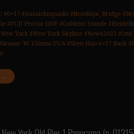
:
#6×17
#Aussichtspunkt
#Brooklyn_Bridge
#Br
ie
#FUJI Provia 100F
#Goldene Stunde
#Heidelb
#New York
#New York Skyline
#News2023
#One 
Sironar-W 150mm f/5.6
#Shen Hao 6×17 Back
#
te
N →
– New York Old Pier 1 Panorama (p_01215