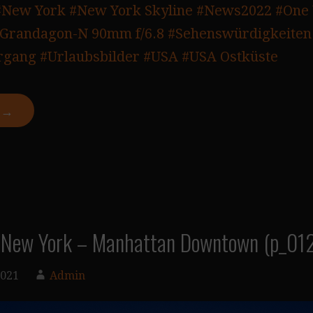
#New York
#New York Skyline
#News2022
#One 
 Grandagon-N 90mm f/6.8
#Sehenswürdigkeiten
rgang
#Urlaubsbilder
#USA
#USA Ostküste
N →
n New York – Manhattan Downtown (p_01
2021
Admin