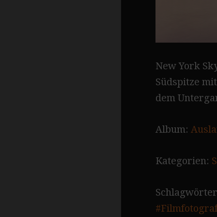
New York Sky
Südspitze mi
dem Untergan
Album:
Ausla
Kategorien:
S
Schlagwörter
#Filmfotograf