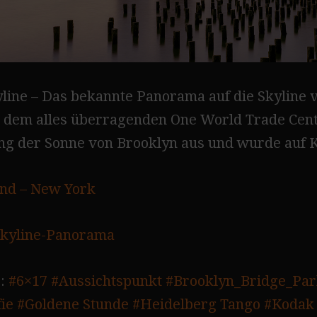
line – Das bekannte Panorama auf die Skyline v
t dem alles überragenden One World Trade Cen
g der Sonne von Brooklyn aus und wurde auf Kod
nd – New York
kyline-Panorama
:
#6×17
#Aussichtspunkt
#Brooklyn_Bridge_Pa
ie
#Goldene Stunde
#Heidelberg Tango
#Kodak 