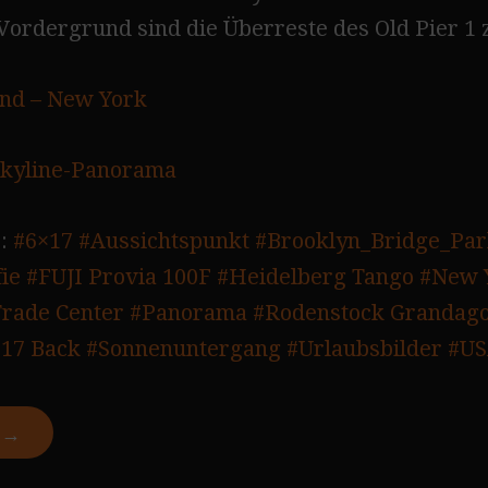
Vordergrund sind die Überreste des Old Pier 1 
nd – New York
kyline-Panorama
:
#6×17
#Aussichtspunkt
#Brooklyn_Bridge_Pa
ie
#FUJI Provia 100F
#Heidelberg Tango
#New 
rade Center
#Panorama
#Rodenstock Grandago
17 Back
#Sonnenuntergang
#Urlaubsbilder
#U
N →