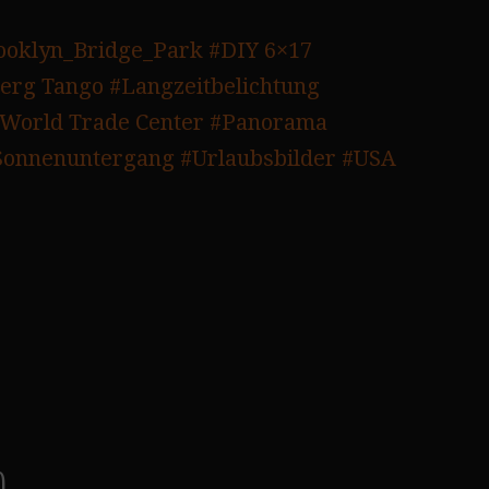
ooklyn_Bridge_Park
#DIY 6×17
erg Tango
#Langzeitbelichtung
World Trade Center
#Panorama
Sonnenuntergang
#Urlaubsbilder
#USA
)