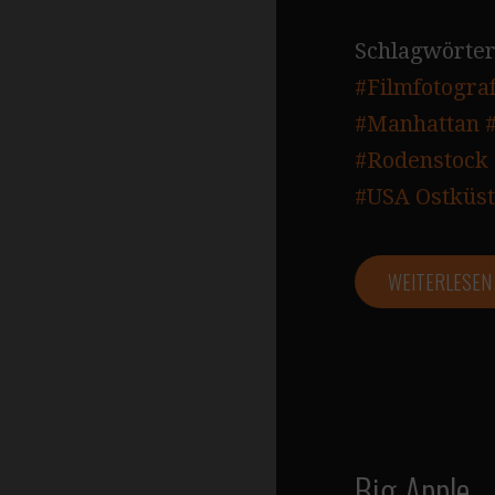
Schlagwörter
#Filmfotograf
#Manhattan
#Rodenstock 
#USA Ostküs
WEITERLESE
Big Apple 