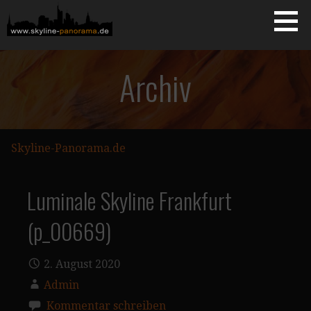
Zum
Inhalt
springen
Starseite
SKYLINE-PANORAMA.DE
Archiv
Skyline-Panorama.de
Luminale Skyline Frankfurt
(p_00669)
2. August 2020
Admin
Kommentar schreiben