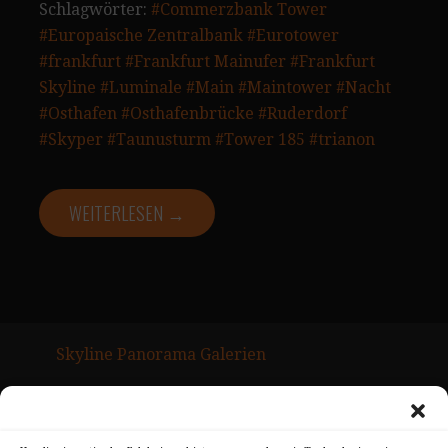
Schlagwörter:
#Commerzbank Tower
#Europaische Zentralbank
#Eurotower
#frankfurt
#Frankfurt Mainufer
#Frankfurt
Skyline
#Luminale
#Main
#Maintower
#Nacht
#Osthafen
#Osthafenbrücke
#Ruderdorf
#Skyper
#Taunusturm
#Tower 185
#trianon
WEITERLESEN →
Skyline Panorama Galerien
Drum Scan Service
Sitemap Page