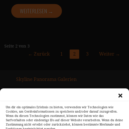
WEITERLESEN →
Seite
Seite 2 von 3
← Zurück
1
2
3
Weiter →
Navigation
Skyline Panorama Galerien
Drum Scan Service
Sitemap Page
Um dir ein optimales Erlebnis zu bieten, verwenden wir Technologien wie
Cookies, um Geräteinformationen zu speichern und/oder darauf zuzugreifen.
Kontakt
Wenn du diesen Technologien zustimmst, können wir Daten wie das
Surfverhalten oder eindeutige IDs auf dieser Website verarbeiten. Wenn du deine
Alle Bilder unterliegen dem Urheberrecht von
Zustimmung nicht erteilst oder zurückziehst, können bestimmte Merkmale und
Funktionen beeinträchtigt werden.