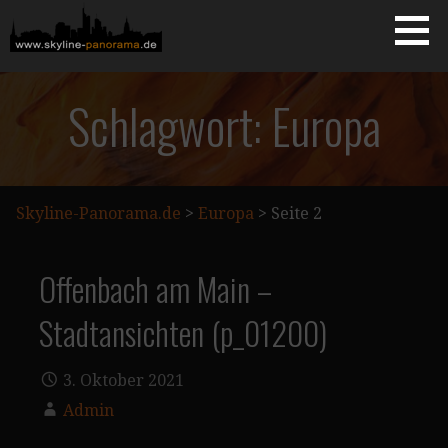
Zum
Inhalt
springen
Starseite
SKYLINE-PANORAMA.DE
Schlagwort: Europa
Skyline-Panorama.de
>
Europa
>
Seite 2
Offenbach am Main –
Stadtansichten (p_01200)
3. Oktober 2021
Admin