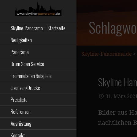
Zum
Inhalt
springen
Starseite
SKYLINE-
Schlagwor
Skyline-Panorama – Startseite
PANORAMA.DE
Neuigkeiten
Panorama
Skyline-Panorama.de
>
Drum Scan Service
Trommelscan Beispiele
Skyline Ha
Lizenzen/Drucke
31. März 202
Preisliste
Referenzen
Bilder aus H
nächtlichen 
Ausrüstung
Kontakt