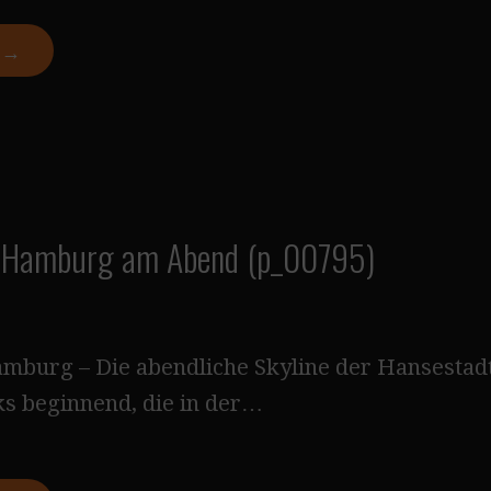
N →
n Hamburg am Abend (p_00795)
burg – Die abendliche Skyline der Hansestad
nks beginnend, die in der…