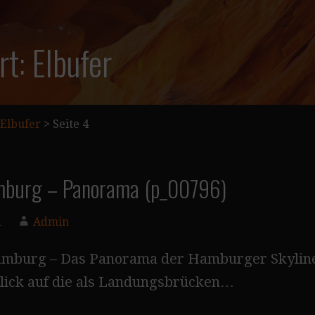
t: Elbufer
Elbufer
>
Seite 4
mburg – Panorama (p_00796)
1
Admin
amburg – Das Panorama der Hamburger Skyline
Blick auf die als Landungsbrücken…