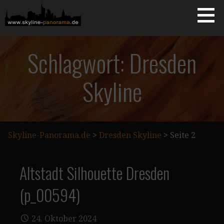
Zum
Inhalt
springen
Starseite
SKYLINE-PANORAMA.DE
Schlagwort: Dresden
Skyline
Skyline-Panorama.de
>
Dresden Skyline
>
Seite 2
Altstadt Silhouette Dresden
(p_00594)
24. Oktober 2024