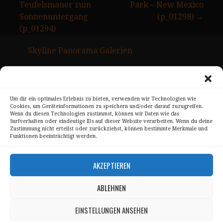
Teufelsmauer zum
Park – New Mexico
Sonnenuntergang
(p_01298) →
(p_01294)
Skyline Panorama Galerien
Drum Scan Service
Sitemap Page
Um dir ein optimales Erlebnis zu bieten, verwenden wir Technologien wie
Cookies, um Geräteinformationen zu speichern und/oder darauf zuzugreifen.
Kontakt
Wenn du diesen Technologien zustimmst, können wir Daten wie das
Surfverhalten oder eindeutige IDs auf dieser Website verarbeiten. Wenn du deine
Alle Bilder unterliegen dem Urheberrecht von
Zustimmung nicht erteilst oder zurückziehst, können bestimmte Merkmale und
Funktionen beeinträchtigt werden.
Sebastian Trandafir
.
All pictures © 2008 – 2026 by
Sebastian Trandafir
AKZEPTIEREN
ABLEHNEN
Impressum
Datenschutz
EINSTELLUNGEN ANSEHEN