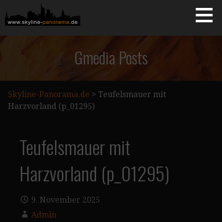
Zum
Inhalt
springen
Starseite
SKYLINE-PANORAMA.DE
Gmedia Posts
Skyline-Panorama.de
>
Teufelsmauer mit
Harzvorland (p_01295)
Teufelsmauer mit
Harzvorland (p_01295)
9. November 2025
Admin