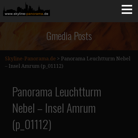
Zum
Inhalt
springen
Starseite
SKYLINE-PANORAMA.DE
Gmedia Posts
Skyline-Panorama.de
>
Panorama Leuchtturm Nebel
– Insel Amrum (p_01112)
Panorama Leuchtturm
Nebel – Insel Amrum
(p_01112)