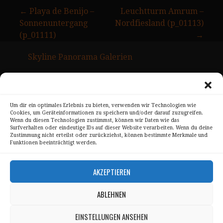
Beitragsnavigation
← Playa de Benijo –
Leuchtturm Amrum –
Sonnenuntergang
Nordfiesland (p_01113)
(p_01111)
→
Skyline Panorama Galerien
Drum Scan Service
Sitemap Page
Um dir ein optimales Erlebnis zu bieten, verwenden wir Technologien wie
Cookies, um Geräteinformationen zu speichern und/oder darauf zuzugreifen.
Kontakt
Wenn du diesen Technologien zustimmst, können wir Daten wie das
Surfverhalten oder eindeutige IDs auf dieser Website verarbeiten. Wenn du deine
Alle Bilder unterliegen dem Urheberrecht von
Zustimmung nicht erteilst oder zurückziehst, können bestimmte Merkmale und
Funktionen beeinträchtigt werden.
Sebastian Trandafir
.
All pictures © 2008 – 2026 by
Sebastian Trandafir
AKZEPTIEREN
ABLEHNEN
Impressum
Datenschutz
EINSTELLUNGEN ANSEHEN